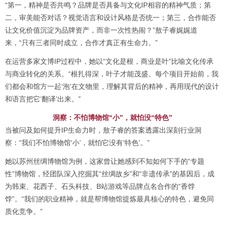
“第一，精神是否共鸣？品牌是否具备与文化IP相容的精神气质；第
二，审美能否对话？视觉语言和设计风格是否统一；第三，合作能否
让文化价值沉淀为品牌资产，而非一次性热闹？”敖子睿娓娓道
来，“只有三者同时成立，合作才真正有生命力。”
在运营多家文博IP过程中，她以“文化是根，商业是叶”比喻文化传承
与商业转化的关系。“根扎得深，叶子才能茂盛。每个项目开始前，我
们都会和馆方一起‘泡’在文物里，理解其背后的精神，再用现代的设计
和语言把它‘翻译’出来。”
洞察：不怕博物馆“小”，就怕没“特色”
当被问及如何提升IP生命力时，敖子睿的答案透露出深刻行业洞
察：“我们不怕博物馆‘小’，就怕它没有‘特色’。”
她以苏州丝绸博物馆为例，这家曾让她感到不知如何下手的“专题
性”博物馆，经团队深入挖掘其“丝绸故乡”和“非遗传承”的基因后，成
为韩束、花西子、石头科技、B站游戏等品牌点名合作的“香饽
饽”。“我们的职业精神，就是帮博物馆提炼最具核心的特色，避免同
质化竞争。”