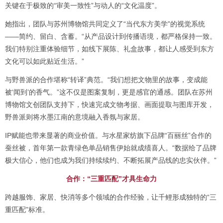
关键在于极致的“审美一致性”与动人的“文化温度”。
她指出，团队与苏州博物馆共同定义了“当代东方美学”的视觉系统
——简约、留白、含蓄。“从产品设计到传播语境，都严格保持一致。
我们特别注重体验细节，如线下展陈、礼盒故事，都让人感受到东方
文化可以如此贴近生活。”
与野兽派的合作堪称“转译”典范。“我们想把文物里的故事，变成能
被‘闻到’的香气。”这不仅是图案复制，更是感官的通感。团队在苏州
博物馆文创团队支持下，快速完成文物考据、画面提取与图库开发，
野兽派则将水墨江南的意境融入香氛与家居。
IP赋能也带来显著的商业价值。与水星家纺旗下品牌“百丽丝”合作的
蚕丝被，首年第一款青绿色单品销售伊始就成绩喜人。“数据给了品牌
极大信心，他们也成为我们持续续约、不断拓展产品线的忠实伙伴。”
合作：“三重匹配”才具生命力
跨越服饰、家居、快消等多个领域的合作经验，让千鲤形成独特的“三
重匹配”标准。