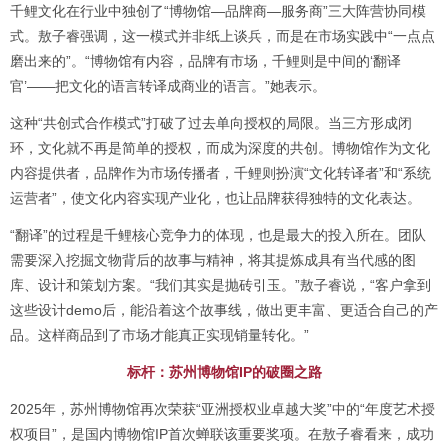
千鲤文化在行业中独创了“博物馆—品牌商—服务商”三大阵营协同模
式。敖子睿强调，这一模式并非纸上谈兵，而是在市场实践中“一点点
磨出来的”。“博物馆有内容，品牌有市场，千鲤则是中间的‘翻译
官’——把文化的语言转译成商业的语言。”她表示。
这种“共创式合作模式”打破了过去单向授权的局限。当三方形成闭
环，文化就不再是简单的授权，而成为深度的共创。博物馆作为文化
内容提供者，品牌作为市场传播者，千鲤则扮演“文化转译者”和“系统
运营者”，使文化内容实现产业化，也让品牌获得独特的文化表达。
“翻译”的过程是千鲤核心竞争力的体现，也是最大的投入所在。团队
需要深入挖掘文物背后的故事与精神，将其提炼成具有当代感的图
库、设计和策划方案。“我们其实是抛砖引玉。”敖子睿说，“客户拿到
这些设计demo后，能沿着这个故事线，做出更丰富、更适合自己的产
品。这样商品到了市场才能真正实现销量转化。”
标杆：苏州博物馆IP的破圈之路
2025年，苏州博物馆再次荣获“亚洲授权业卓越大奖”中的“年度艺术授
权项目”，是国内博物馆IP首次蝉联该重要奖项。在敖子睿看来，成功