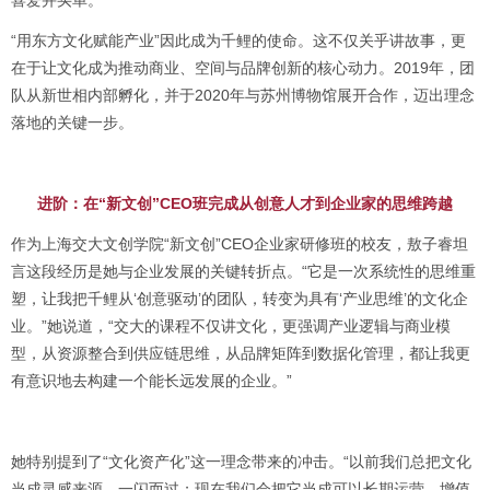
喜爱并买单。”
“用东方文化赋能产业”因此成为千鲤的使命。这不仅关乎讲故事，更
在于让文化成为推动商业、空间与品牌创新的核心动力。2019年，团
队从新世相内部孵化，并于2020年与苏州博物馆展开合作，迈出理念
落地的关键一步。
进阶：在“新文创”CEO班完成从创意人才到企业家的思维跨越
作为上海交大文创学院“新文创”CEO企业家研修班的校友，敖子睿坦
言这段经历是她与企业发展的关键转折点。“它是一次系统性的思维重
塑，让我把千鲤从‘创意驱动’的团队，转变为具有‘产业思维’的文化企
业。”她说道，“交大的课程不仅讲文化，更强调产业逻辑与商业模
型，从资源整合到供应链思维，从品牌矩阵到数据化管理，都让我更
有意识地去构建一个能长远发展的企业。”
她特别提到了“文化资产化”这一理念带来的冲击。“以前我们总把文化
当成灵感来源，一闪而过；现在我们会把它当成可以长期运营、增值