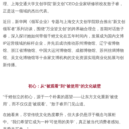
理、上海交通大学文创学院“新文创”CEO企业家研修班校友敖子睿，
正是这一领域的杰出代表。
近日，新华网《领军企业》专题与上海交大文创学院联合推出“新文创
领军者”系列访谈，围绕“万业皆文创”的跨界融合理念，首期对话敖子
睿，深入探讨她如何带领千鲤文化在五年时间内，发展成为国内文博
IP运营领域的标杆企业，并先后成功推动苏州博物馆、辽宁省博物
馆、浙江省博物馆、中国大运河博物馆、成都博物馆、苏州丝绸博物
馆、吴文化博物馆等十余家文博机构的文化资源实现商业化拓展与创
新传播。
初心：从“被观看”到“被使用”的文化破壁
“千鲤创立的初心，源于一个朴素的愿望——让东方文化重新‘被使
用’，而不仅仅是‘被观看’。”敖子睿开门见山道。
在她看来，尽管传统文化热度攀升，但大多仍悬浮于概念与展柜
中。“我们希望它成为一种‘可使用的美学’，真正被当代消费者感知、