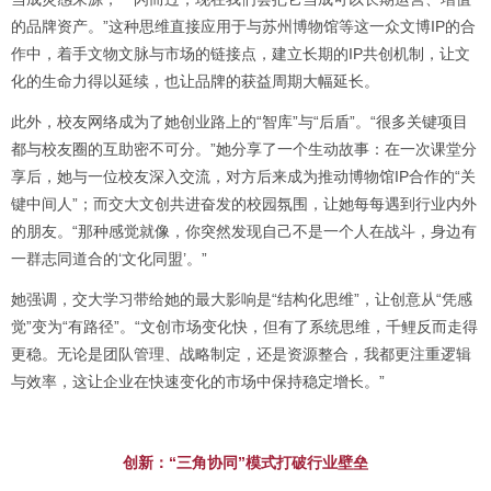
的品牌资产。”这种思维直接应用于与苏州博物馆等这一众文博IP的合
作中，着手文物文脉与市场的链接点，建立长期的IP共创机制，让文
化的生命力得以延续，也让品牌的获益周期大幅延长。
此外，校友网络成为了她创业路上的“智库”与“后盾”。“很多关键项目
都与校友圈的互助密不可分。”她分享了一个生动故事：在一次课堂分
享后，她与一位校友深入交流，对方后来成为推动博物馆IP合作的“关
键中间人”；而交大文创共进奋发的校园氛围，让她每每遇到行业内外
的朋友。“那种感觉就像，你突然发现自己不是一个人在战斗，身边有
一群志同道合的‘文化同盟’。”
她强调，交大学习带给她的最大影响是“结构化思维”，让创意从“凭感
觉”变为“有路径”。“文创市场变化快，但有了系统思维，千鲤反而走得
更稳。无论是团队管理、战略制定，还是资源整合，我都更注重逻辑
与效率，这让企业在快速变化的市场中保持稳定增长。”
创新：“三角协同”模式打破行业壁垒