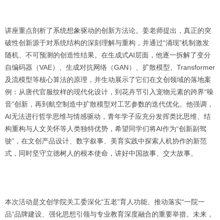
讲座重点剖析了系统想象驱动的创新方法论。姜老师提出，真正的突
破性创新源于对系统结构的深刻理解与重构，并通过“涌现”机制激发
随机、不可预测的创造性结果。在生成式AI层面，他逐一拆解了变分
自编码器（VAE）、生成对抗网络（GAN）、扩散模型、Transformer
及流模型等核心算法的原理，并生动展示了它们在文创领域的落地案
例：从唐代官服纹样的现代化设计，到花卉节引入宠物元素的跨界“噪
音”创新，再到航空制造中扩散模型对工艺参数的迭代优化。他强调，
AI无法进行哲学思维与情感驱动，青年学子应充分发挥类比思维、结
构重构与人文关怀等人类独特优势，希望同学们将AI作为“创新副驾
驶”，在文创产品设计、数字叙事、美育实践中探索人机协作的新范
式，同时坚守立德树人的根本使命，讲好中国故事、交大故事。
本次活动是文创学院关工委深化“五老”育人功能、推动落实“一院一
品”品牌建设、强化思想引领与专业教育深度融合的重要举措。未来，