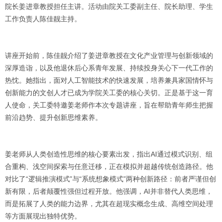
院长姜进章教授担任主讲。活动由院关工委副主任、院长助理、学生
工作负责人陈佳靓主持。
讲座开始前，陈佳靓介绍了姜进章教授在文化产业管理与创新领域的
深厚造诣，以及他退休后心系青年发展、持续投身关心下一代工作的
热忱。她指出，面对人工智能技术的快速发展，培养兼具家国情怀与
创新能力的文创人才已成为学院关工委的核心关切。正是基于这一育
人使命，关工委特邀姜老师作本次专题讲座，旨在帮助青年师生把握
前沿趋势、提升创新思维素养。
姜老师从人类创造性思维的核心要素出发，指出AI通过模式识别、组
合重构、浅空间探索与任意迁移，正在模拟并超越传统创造路径。他
对比了“逻辑推演模式”与“系统想象模式”两种创新路径：前者严谨但创
新有限，后者颠覆性强但过程开放。他强调，AI并非替代人类思维，
而是拓展了人类的能力边界，尤其在超现实概念生成、高维空间处理
等方面展现出独特优势。