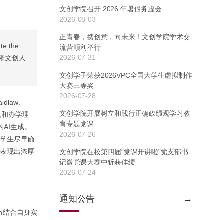
文创学院召开 2026 年暑假务虚会
2026-08-03
正青春，携创意，向未来！文创学院学术交
 the
流营顺利举行
2026-07-31
未来文创人
文创学子荣获2026VPC全国大学生虚拟制作
大赛三等奖
2026-07-28
dlaw、
文创学院开展树立和践行正确政绩观学习教
情况和办学理
育专题党课
AI生成。
2026-07-26
议学生尽早确
境表现出浓厚
文创学院在校第四届“党课开讲啦”党支部书
记微党课大赛中斩获佳绩
2026-07-24
通知公告
→
in结合自身实