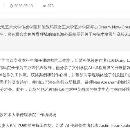
2026-05-13
676
艺术大学传媒学院和伦敦玛丽女王大学艺术学院举办Dream Now-Create
I支持，旨在联合文创教育领域的知名海外高校展开关于AI技术发展与高校
了面向该专业本科生和任课教师的工作坊，即梦AI伦敦创作者代表Diane Lai
分享与讨论。张伟民院长作为主办方代表致辞，他分享了文创学院AI+课程建设的开展
梦AI创作的工作流、获奖案例和创作心得，并带领同学现场体验了创意图片的
才需求的演变趋势，并指出了潜在的行业新机遇。讲师Nas Abraham则建
充分准备。此外，到场的伦艺教师代表也对中英两国的技术生态与创作环
伦敦艺术大学传媒学院工作坊现场
i YU教授主持工作坊。即梦 AI 伦敦创作者代表Justin Hounkpat