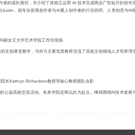
创作者的成长路径，并介绍了其独立运用 AI 技术完成商业广告短片的创作
与Justin，就专业影视创作者与AI素人创作者的行业协同、人类创意与A
敦玛丽女王大学艺术学院工作坊现场
校的文创课堂教学，与外方主要负责教师交流了高校文创领域人才培养理
athryn Richardson教授等核心教师团队合影
梦AI支持下展开的公益高校交流活动。未来学院还将以此为起点，继续围绕AI技术发