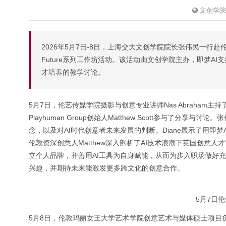
文创学院
2026年5月7日-8日，上海交大文创学院院长张伟民一行赴伦敦
Future系列工作坊活动。该活动由文创学院主办，即梦A
才培养的教学讨论。
5月7日，伦艺传媒学院摄影与创意专业讲师Nas Abraham主持
Playhuman Group创始人Matthew Scott参与了
念，以及对AI时代创意者未来发展的判断。Diane展示了用即
伦敦资深创意人Matthew深入剖析了AI技术浪潮下英国创意人
立个人品牌，并善用AI工具为自身赋能，从而为步入职场做好
兴趣，并期待未来能激发更多跨文化的创意合作。
5月7日
5月8日，伦敦玛丽女王大学艺术学院创意艺术与媒体硕士项目负责人Kik