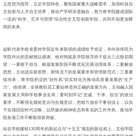
义思想为指导，立足学院特色，聚焦国家重大战略需求，加强科技自
主创新与人才自主培养，推动产学研深度融合，努力将学院建成国际
一流的“科学、艺术与管理”综合性交叉型创新学院，共同开创更加辉
煌的未来。
赵昕代表学校党委对学院近年来取得的成绩给予肯定，并向张伟民为
学院作出的贡献致以感谢。他对韩挺及学院领导班子提出三点殷切期
望：一要敢于担当，根据发展阶段不断优化完善治理体系；二要解放
思想，主动适应新形势、新情况下的发展要求和管理新范式；三要赓
续传承，将学院积淀的“好作风”切实转化为推动高质量发展的“生产
力”。他强调，全体教职员工要始终坚持正确的发展方向，主动融入国
家发展大局和学校事业全局；要时刻牢记“忠诚、干净、担当”的政治
要求，不断强化规矩意识与合规意识，把精力放在干事创业上，以实
干实绩回应时代召唤，以昂扬的精神状态和务实的工作作风，推动学
院各项工作不断取得新突破。
站在学校建校130周年的新起点与“十五五”规划的新征程上，文创学院