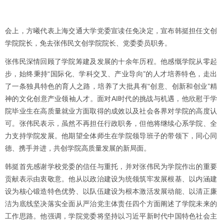
会上，方曦代表上海交通大学党委宣读任免决定，宣布韩挺担任文创
学院院长，免去张伟民文创学院院长、党委委员职务。
张伟民深情回顾了学院筹建及发展的十余年历程。他感慨学院从零起
步，始终秉持“国际化、学科交叉、产业导向”的人才培养特色，走出
了一条独具特色的育人之路，培养了大批具有“创意、创新和创业”精
神的文化创意产业领袖人才。面对AI时代的挑战与机遇，他欣慰于学
院毕业生在高质量就业方面取得的成效以及社会各界对学院的高度认
可。张伟民表示，虽然不再担任行政职务，但他将继续心系学院、全
力支持学院发展。他期望全体师生在学院领导班子的带领下，同心同
德、携手并进，共创学院高质量发展的新局面。
韩挺首先感谢学校党委的信任与重托，并对张伟民为学院作出的重要
贡献表示由衷敬意。他从以政治建设为统领筑牢发展根基、以内涵建
设为核心锻造特色优势、以队伍建设为根本激活发展动能、以清正廉
洁为底线坚决落实全面从严治党主体责任四个方面阐述了学院未来的
工作思路。他强调，学院党委将坚持以习近平新时代中国特色社会主