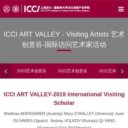
ICCI ART VALLEY - Visiting Artists 艺术
创意谷-国际访问艺术家活动
2023艺术创意谷
2022艺术创意谷
2021艺术创意谷
ICCI ART VALLEY-2019 International Visiting
Scholar
Matthias ADENSAMER (Austria)/ Mary O’MALLEY (America)/ Juan
OLIVARES (Spain)/ Andrey VOLKOV (Russia)/ Qi YANG
(Germany)/ Gan YU(America)