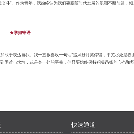
验奋斗”。作为青年，我始终认为我们要跟随时代发展的浪潮不断前进，倾
★学姐寄语
加敢于表达自我。我一直很喜欢一句话“追风赶月莫停留，平芜尽处是春山
遇到困难与坎坷，或是某一处的平芜，但只要始终保持积极昂扬的心态和
接
快速通道