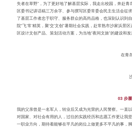
失者在草野”，为了更好地了解基层实际，我走出校园，奔赴青
区委书记讲话稿三万余字、参与撰写区委常委会民主生活会征
了基层工作者忠于职守、服务群众的高尚品格，也深刻认识到自
院“飞‘常’精英，聚‘交’文创”暑期社会实践，赴常熟市沙家
区设计文创产品、策划活动方案，为当地“夜间文旅”的建设和
在青
03 
我的父亲曾是一名军人，转业后又成为光荣的人民警察。一直
对国家、对社会有用的人，过往的实践经历和志愿工作更让我
一职业方向，期待着能够在平凡的岗位上做更多不平凡的事，