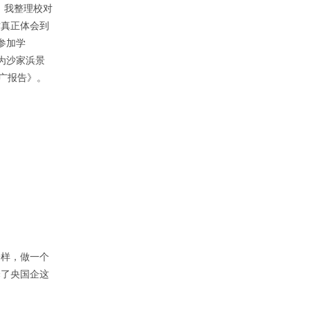
，我整理校对
才真正体会到
参加学
为沙家浜景
广报告》。
一样，做一个
择了央国企这