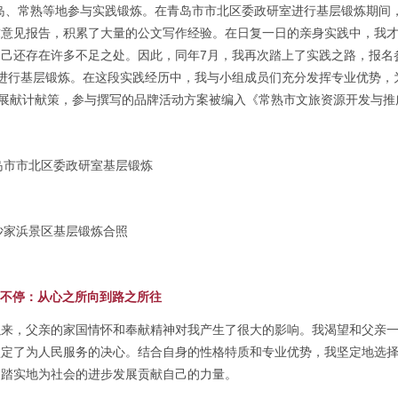
岛、常熟等地参与实践锻炼。在青岛市市北区委政研室进行基层锻炼期间
求意见报告，积累了大量的公文写作经验。在日复一日的亲身实践中，我
己还存在许多不足之处。因此，同年7月，我再次踏上了实践之路，报名
浜景区进行基层锻炼。在这段实践经历中，我与小组成员们充分发挥专业优势，
发展献计献策，参与撰写的品牌活动方案被编入《常熟市文旅资源开发与推
岛市市北区委政研室基层锻炼
沙家浜景区基层锻炼合照
步履不停：从心之所向到路之所往
以来，父亲的家国情怀和奉献精神对我产生了很大的影响。我渴望和父亲
坚定了为人民服务的决心。结合自身的性格特质和专业优势，我坚定地选
脚踏实地为社会的进步发展贡献自己的力量。