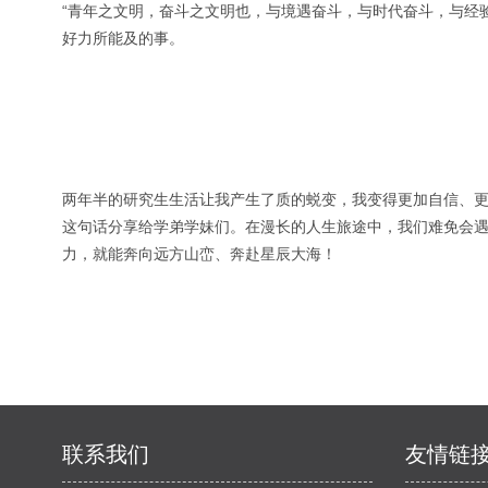
“青年之文明，奋斗之文明也，与境遇奋斗，与时代奋斗，与经
好力所能及的事。
两年半的研究生生活让我产生了质的蜕变，我变得更加自信、更
这句话分享给学弟学妹们。在漫长的人生旅途中，我们难免会
力，就能奔向远方山峦、奔赴星辰大海！
联系我们
友情链