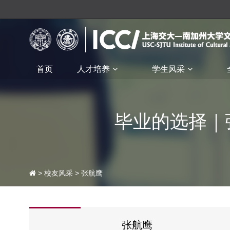
首页
人才培养
学生风采
毕业的选择｜
>
校友风采
> 张航鹰
张航鹰