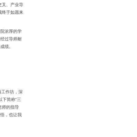
交叉、产业导
我终于如愿来
学院浓厚的学
，经过导师耐
好成绩。
辑工作坊，深
以下简称“三
老师的指导
感悟，也让我