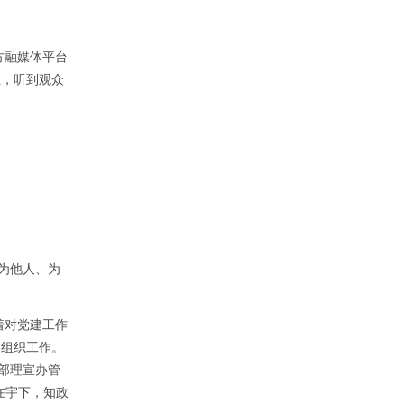
方融媒体平台
上，听到观众
为他人、为
着对党建工作
的组织工作。
部理宣办管
在宇下，知政