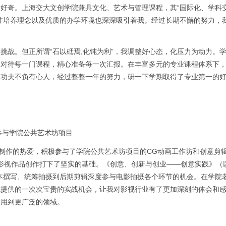
好奇。上海交大文创学院兼具文化、艺术与管理课程，其“国际化、学科
才培养理念以及优质的办学环境也深深吸引着我。经过长期不懈的努力，
挑战。但正所谓“石以砥焉,化钝为利”，我调整好心态，化压力为动力。
真对待每一门课程，精心准备每一次汇报。在丰富多元的专业课程体系下
。功夫不负有心人，经过整整一年的努力，研一下学期取得了专业第一的
参与学院公共艺术坊项目
视制作的热爱，积极参与了学院公共艺术坊项目的CG动画工作坊和创意剪
的影视作品创作打下了坚实的基础。《创意、创新与创业——创意实践》（
本撰写、统筹拍摄到后期剪辑深度参与电影拍摄各个环节的机会。在学院
院提供的一次次宝贵的实战机会，让我对影视行业有了更加深刻的体会和
运用到更广泛的领域。