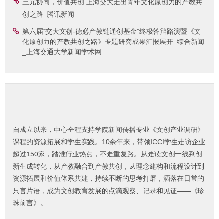
三元协同，价值共创 上海交大走出青年文化原创力的产教共
创之路_腾讯新闻
第六届“交大文创-德必产教链通创基金”终极答辩路演暨《文
化原创力的产教共创之路》专题研究成果汇报展开_综合新闻
_上海交通大学新闻学术网
自成立以来，中心全程支持学院新闻传播专业《文创产业调研》
课程的资源拓展和学生实践。10余年来，带领ICCI学生走访企业
超过150家，踏准行业热点，不走重复路。从走读文创一线到创
新生成转化，从产教融合到产教共创，从理念建构和流程设计到
资源拓展和价值体系共建，持续不断的思考打磨，洒落在日常的
只言片语，成为文创教育发展的点滴观察、记录和见证——《珍
珠前言》。