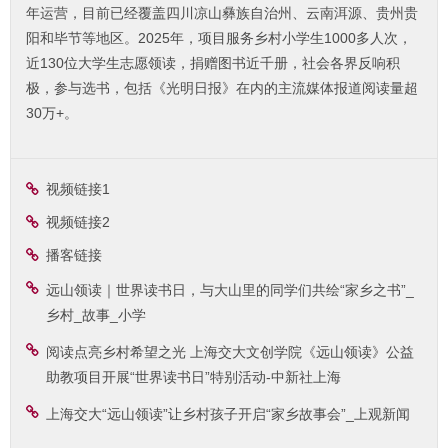
年运营，目前已经覆盖四川凉山彝族自治州、云南洱源、贵州贵
阳和毕节等地区。2025年，项目服务乡村小学生1000多人次，
近130位大学生志愿领读，捐赠图书近千册，社会各界反响积
极，参与选书，包括《光明日报》在内的主流媒体报道阅读量超
30万+。
视频链接1
视频链接2
播客链接
远山领读｜世界读书日，与大山里的同学们共绘“家乡之书”_
乡村_故事_小学
阅读点亮乡村希望之光 上海交大文创学院《远山领读》公益
助教项目开展“世界读书日”特别活动-中新社上海
上海交大“远山领读”让乡村孩子开启“家乡故事会”_上观新闻