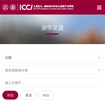
游学足迹
筛选
重置
RSS