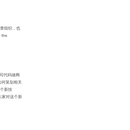
新闻调查组织，也
the
s写代码做网
们是如何策划相关
一个新技
讨大家对这个新