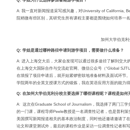
Q: 学姐为什么选择参加暑期游学项目？
A: 我一直对新闻报道采写感兴趣，对University of California,
院稍微有些区别，其研究生所有课程主要都是围绕如何培养一
加州大学伯克利分校的G
Q: 学姐是通过哪种路径申请到游学项目，需要做什么准备？
A: 进入上海交大后，大家会发现可以通过很多途径了解到交
在上海交大国际合作与交流处官网、微信公众号（“Global SJTU
在填报了项目申请后，就开始紧锣密鼓地准备材料及面试环节
学院两年的全英文授课方式的锻炼，我在英语应用方面的能力
Q: 在加州大学伯克利分校主要选择了哪些课程呢？课程是如何
A: 这次在Graduate School of Journalism
的一门课，课程导师Peele教授是一名调查性记者，也是普
美国撰写新闻报道相关的基本政治制度，同时他还邀请邀请了在
论文和课堂测试外，最后的课程作业是采访一位调查性记者和写一