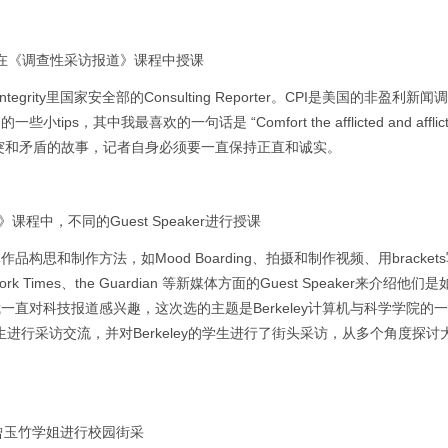
教授在《调查性采访报道》课程中授课
ntegrity里国家安全部的Consulting Reporter。CPI是美国的非盈利
我最喜欢的一句话是 “Comfort the afflicted and afflict 
包含冲突和矛盾的故事，记者自身必须要一直保持正直和诚实。
程中，不同的Guest Speaker进行授课
和制作方法，如Mood Boarding、拍摄和制作视频、用bracket
ork Times、the Guardian 等新媒体方面的Guest Speaker来介绍他
直对科技报道感兴趣，这次选的主题是Berkeley计算机与科学学院的
授和博士生进行采访交流，并对Berkeley的学生进行了街头采访，从多个角度探
曾玉竹学姐进行校园街采