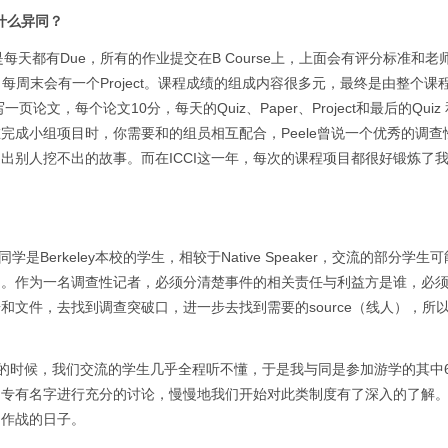
什么异同？
每天都有Due，所有的作业提交在B Course上，上面会有评分标准和老
每周末会有一个Project。课程成绩的组成内容很多元，最终是由整个课
文，每个论文10分，每天的Quiz、Paper、Project和最后的Quiz 和P
在完成小组项目时，你需要和的组员相互配合，Peele曾说一个优秀的调查
出别人挖不出的故事。而在ICCI这一年，每次的课程项目都很好锻炼了
, 所以很多同学是Berkeley本校的学生，相较于Native Speaker，交流的部分学
知。作为一名调查性记者，必须分清楚事件的相关责任与利益方是谁，必
文件，去找到调查突破口，进一步去找到需要的source（线人），所
hield Law的时候，我们交流的学生几乎全程听不懂，于是我与同是参加游学的其
、专有名字进行充分的讨论，慢慢地我们开始对此类制度有了深入的了解
肩作战的日子。