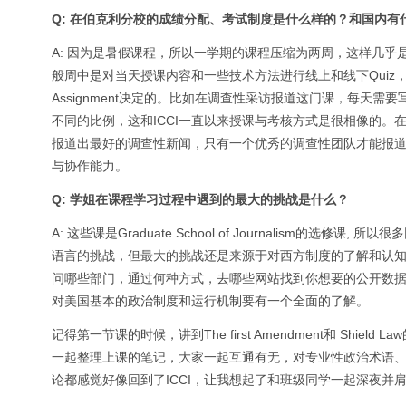
Q: 在伯克利分校的成绩分配、考试制度是什么样的？和国内有
A: 因为是暑假课程，所以一学期的课程压缩为两周，这样几乎是
般周中是对当天授课内容和一些技术方法进行线上和线下Quiz，
Assignment决定的。比如在调查性采访报道这门课，每天需要写一页论
不同的比例，这和ICCI一直以来授课与考核方式是很相像的。
报道出最好的调查性新闻，只有一个优秀的调查性团队才能报道
与协作能力。
Q: 学姐在课程学习过程中遇到的最大的挑战是什么？
A: 这些课是Graduate School of Journalism的选修课
语言的挑战，但最大的挑战还是来源于对西方制度的了解和认
问哪些部门，通过何种方式，去哪些网站找到你想要的公开数据和
对美国基本的政治制度和运行机制要有一个全面的了解。
记得第一节课的时候，讲到The first Amendment和 S
一起整理上课的笔记，大家一起互通有无，对专业性政治术语
论都感觉好像回到了ICCI，让我想起了和班级同学一起深夜并