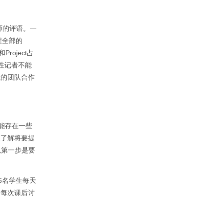
师的评语。一
程全部的
roject占
性记者不能
我的团队合作
生可能存在一些
须了解将要提
以第一步是要
中6名学生每天
。每次课后讨