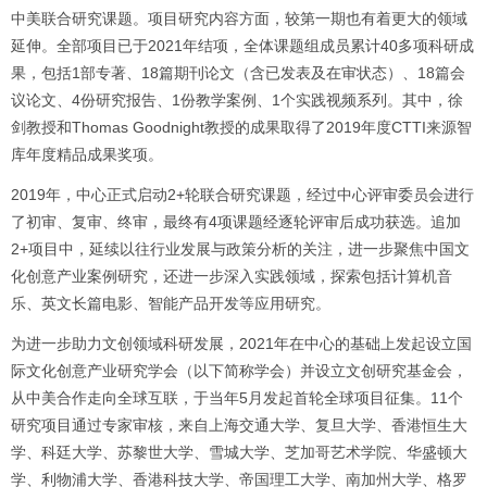
中美联合研究课题。项目研究内容方面，较第一期也有着更大的领域
延伸。全部项目已于2021年结项，全体课题组成员累计40多项科研成
果，包括1部专著、18篇期刊论文（含已发表及在审状态）、18篇会
议论文、4份研究报告、1份教学案例、1个实践视频系列。其中，徐
剑教授和Thomas Goodnight教授的成果取得了2019年度CTTI来源智
库年度精品成果奖项。
2019年，中心正式启动2+轮联合研究课题，经过中心评审委员会进行
了初审、复审、终审，最终有4项课题经逐轮评审后成功获选。追加
2+项目中，延续以往行业发展与政策分析的关注，进一步聚焦中国文
化创意产业案例研究，还进一步深入实践领域，探索包括计算机音
乐、英文长篇电影、智能产品开发等应用研究。
为进一步助力文创领域科研发展，2021年在中心的基础上发起设立国
际文化创意产业研究学会（以下简称学会）并设立文创研究基金会，
从中美合作走向全球互联，于当年5月发起首轮全球项目征集。11个
研究项目通过专家审核，来自上海交通大学、复旦大学、香港恒生大
学、科廷大学、苏黎世大学、雪城大学、芝加哥艺术学院、华盛顿大
学、利物浦大学、香港科技大学、帝国理工大学、南加州大学、格罗