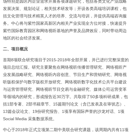
场特别是园区内企业需求开展各项课题研究，包括各类文化产业战略
发展决策、规划论证，相关技术研发等；开设各类高端培训课程，包
括文化管理与技术精英人才的培养、交流与培训，并提供高端咨询服
务。中心将与紫竹国家高新区内相关产业实现全方位对接，快速提升
紫竹国际教育园区和网络视听基地的声誉及品牌效应，同时带动周边
地区的社会经济发展。
二、项目概况
首期8项联合研究项目于2015-2018年全部开展，并已进行完整深度的
项目总结汇报。研究主要聚焦在网络视听传播管理研究、网络视听产
业发展战略研究、网络视听内容创意、节目生产和营销研究、网络视
听版权保护与数字版权开放研究、网络视听数字化技术公共平台建设
与运营管理研究、网络视听节目交易与金融研究、媒体公司运营变革
等领域内的研究，形成报告近30万字。共取得了50多项科研成果，包
括1部专著、2部书籍章节、15篇期刊论文（含已发表及在审状态）、
13篇会议论文、19份研究报告、1项享有国际声誉的沙龙对话、1项
Social Media 采集数据系统。
中心于2018年正式立项第二期中美联合研究课题，该周期内共有11项