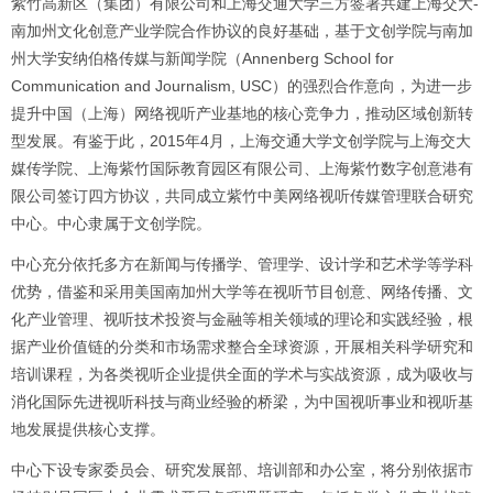
紫竹高新区（集团）有限公司和上海交通大学三方签署共建上海交大-
南加州文化创意产业学院合作协议的良好基础，基于文创学院与南加
州大学安纳伯格传媒与新闻学院（Annenberg School for
Communication and Journalism, USC）的强烈合作意向，为进一步
提升中国（上海）网络视听产业基地的核心竞争力，推动区域创新转
型发展。有鉴于此，2015年4月，上海交通大学文创学院与上海交大
媒传学院、上海紫竹国际教育园区有限公司、上海紫竹数字创意港有
限公司签订四方协议，共同成立紫竹中美网络视听传媒管理联合研究
中心。中心隶属于文创学院。
中心充分依托多方在新闻与传播学、管理学、设计学和艺术学等学科
优势，借鉴和采用美国南加州大学等在视听节目创意、网络传播、文
化产业管理、视听技术投资与金融等相关领域的理论和实践经验，根
据产业价值链的分类和市场需求整合全球资源，开展相关科学研究和
培训课程，为各类视听企业提供全面的学术与实战资源，成为吸收与
消化国际先进视听科技与商业经验的桥梁，为中国视听事业和视听基
地发展提供核心支撑。
中心下设专家委员会、研究发展部、培训部和办公室，将分别依据市