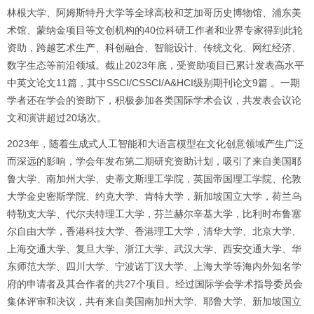
林根大学、阿姆斯特丹大学等全球高校和芝加哥历史博物馆、浦东美
术馆、蒙纳金项目等文创机构的40位科研工作者和业界专家得到此轮
资助，跨越艺术生产、科创融合、智能设计、传统文化、网红经济、
数字生态等前沿领域。截止2023年底，受资助项目已累计发表高水平
中英文论文11篇，其中SSCI/CSSCI/A&HCI级别期刊论文9篇 。一期
学者还在学会的资助下，积极参加各类国际学术会议，共发表会议论
文和演讲超过20场次。
2023年，随着生成式人工智能和大语言模型在文化创意领域产生广泛
而深远的影响，学会年发布第二期研究资助计划，吸引了来自美国耶
鲁大学、南加州大学、史蒂文斯理工学院，英国帝国理工学院、伦敦
大学金史密斯学院、约克大学、肯特大学，新加坡国立大学，荷兰乌
特勒支大学、代尔夫特理工大学，芬兰赫尔辛基大学，比利时布鲁塞
尔自由大学，香港科技大学、香港理工大学，清华大学、北京大学、
上海交通大学、复旦大学、浙江大学、武汉大学、西安交通大学、华
东师范大学、四川大学、宁波诺丁汉大学、上海大学等海内外知名学
府的申请者及其合作者的共27个项目。经过国际学会学术指导委员会
集体评审和决议，共有来自美国南加州大学、耶鲁大学、新加坡国立