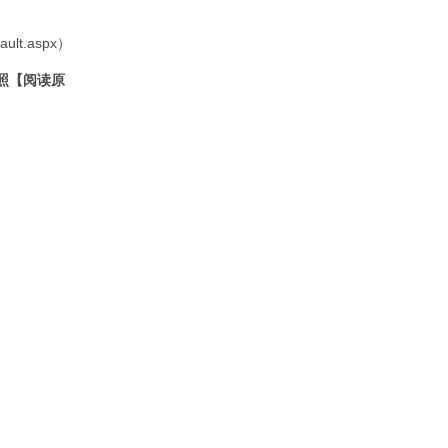
ult.aspx）
参照【阅读原