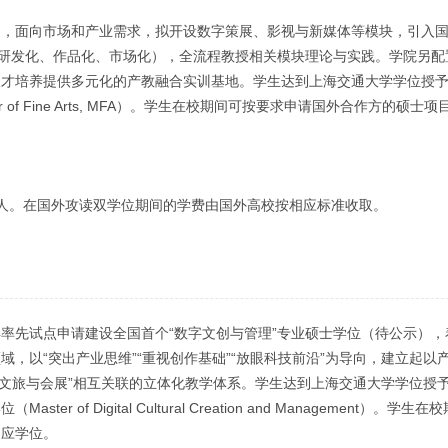
别，面向市场和产业需求，拟开设数字策展、影视与新媒体等模块，引入
、研发化、作品化、市场化），全流程教授相关模块理论与实践。学院另配
人才培养提供多元化的产教融合实训基地。学生达到上海交通大学学位授
f Fine Arts, MFA）。学生在校期间可按要求申请国外合作方的硕士
年/人。在国外攻读双学位期间的学费由国外高校按相应标准收取。
1年率先试点申请建设全国首个“数字文创与管理”专业硕士学位（待公示）
，以“突出产业思维”“重视创作基础”“放眼科技前沿”为导向，建立起以
数字文旅与会展”相互关联的立体化教学体系。学生达到上海交通大学学位授
 Digital Cultural Creation and Management）。学生
相应学位。