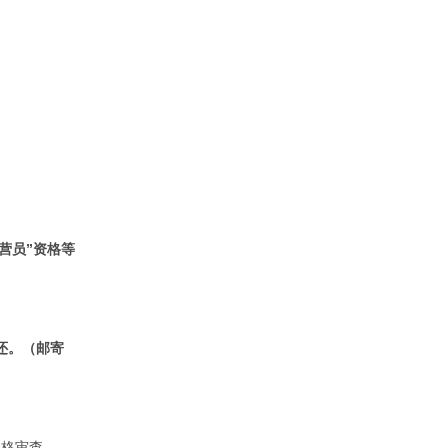
营员”资格等
退还。（邮寄
资格审查。