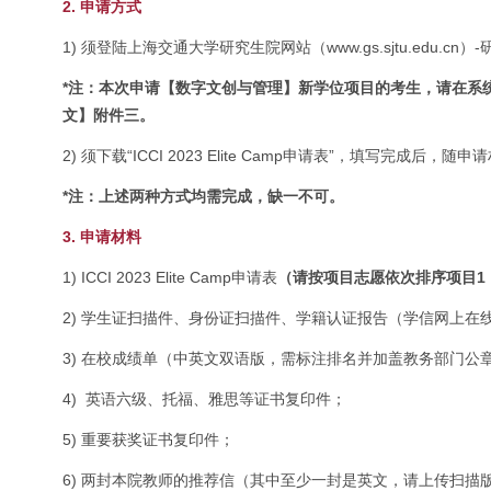
2. 申请方式
1) 须登陆上海交通大学研究生院网站（www.gs.sjtu.edu.cn）-研招网-网
*注：本次申请【数字文创与管理】新学位项目的考生，请在系统里选
文】附件三。
2) 须下载“ICCI 2023 Elite Camp申请表”，填写完成后，随申
*注：上述两种方式均需完成，缺一不可。
3. 申请材料
1) ICCI 2023 Elite Camp申请表
（请按项目志愿依次排序项目1
2) 学生证扫描件、身份证扫描件、学籍认证报告（学信网上在
3) 在校成绩单（中英文双语版，需标注排名并加盖教务部门公
4) 英语六级、托福、雅思等证书复印件；
5) 重要获奖证书复印件；
6) 两封本院教师的推荐信（其中至少一封是英文，请上传扫描