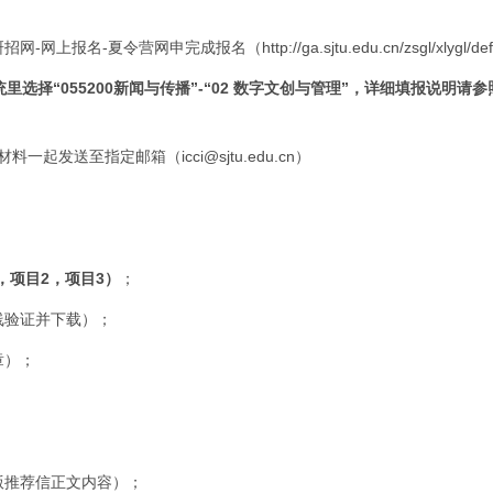
上报名-夏令营网申完成报名（http://ga.sjtu.edu.cn/zsgl/xlygl/defa
择“055200新闻与传播”-“02 数字文创与管理”，详细填报说明请
请材料一起发送至指定邮箱（icci@sjtu.edu.cn）
，项目2，项目3）
；
线验证并下载）；
章）；
版推荐信正文内容）；