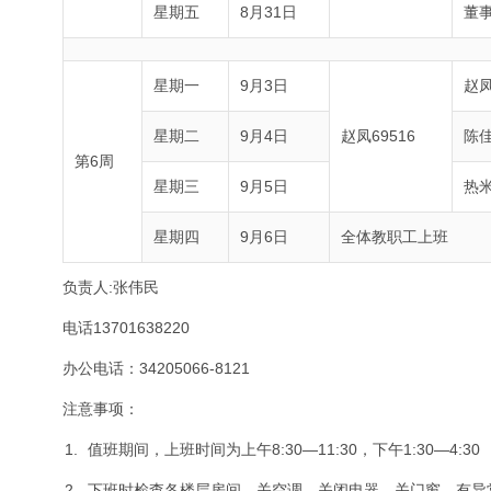
星期五
8月31日
董
星期一
9月3日
赵
星期二
9月4日
赵凤69516
陈
第6周
星期三
9月5日
热
星期四
9月6日
全体教职工上班
负责人:张伟民
电话13701638220
办公电话：34205066-8121
注意事项：
值班期间，上班时间为上午8:30—11:30，下午1:30—4:30
下班时检查各楼层房间，关空调、关闭电器、关门窗，有异