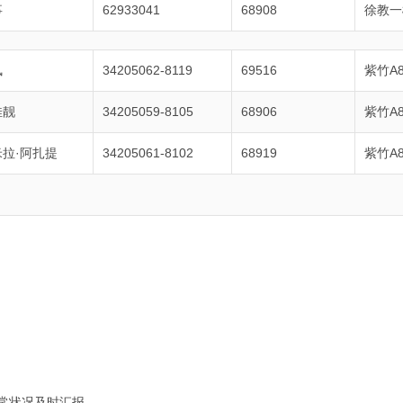
事
62933041
68908
徐教一
凤
34205062-8119
69516
紫竹A8
佳靓
34205059-8105
68906
紫竹A8
米拉·阿扎提
34205061-8102
68919
紫竹A8
常状况及时汇报。