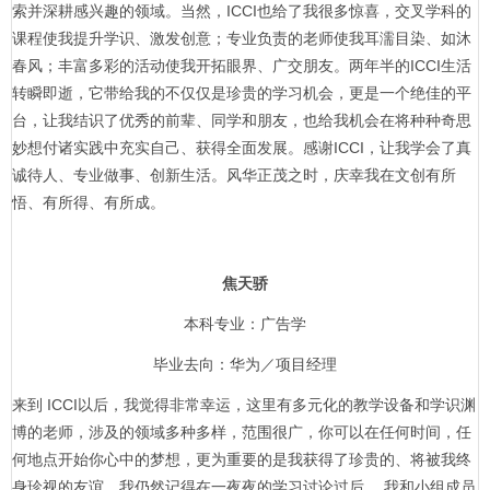
索并深耕感兴趣的领域。当然，ICCI也给了我很多惊喜，交叉学科的
课程使我提升学识、激发创意；专业负责的老师使我耳濡目染、如沐
春风；丰富多彩的活动使我开拓眼界、广交朋友。两年半的ICCI生活
转瞬即逝，它带给我的不仅仅是珍贵的学习机会，更是一个绝佳的平
台，让我结识了优秀的前辈、同学和朋友，也给我机会在将种种奇思
妙想付诸实践中充实自己、获得全面发展。感谢ICCI，让我学会了真
诚待人、专业做事、创新生活。风华正茂之时，庆幸我在文创有所
悟、有所得、有所成。
焦天骄
本科专业：广告学
毕业去向：华为／项目经理
来到 ICCI以后，我觉得非常幸运，这里有多元化的教学设备和学识渊
博的老师，涉及的领域多种多样，范围很广，你可以在任何时间，任
何地点开始你心中的梦想，更为重要的是我获得了珍贵的、将被我终
身珍视的友谊。我仍然记得在一夜夜的学习讨论过后， 我和小组成员