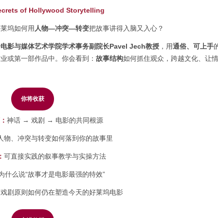
crets of Hollywood Storytelling
好莱坞如何用
人物—冲突—转变
把故事讲得入脑又入心？
影与媒体艺术学院学术事务副院长Pavel Jech教授
，用
通俗、可上手
作业或第一部作品中。你会看到：
故事结构
如何抓住观众，跨越文化、让
你将收获
懂：
神话 → 戏剧 → 电影的共同根源
人物、冲突与转变如何落到你的故事里
：
可直接实践的叙事教学与实操方法
为什么说“故事才是电影最强的特效”
的戏剧原则如何仍在塑造今天的好莱坞电影