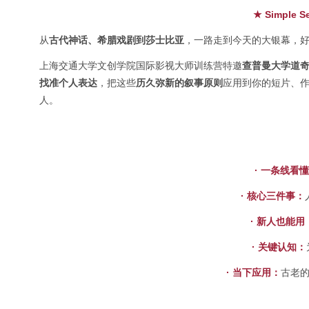
★ Simple Se
从
古代神话、希腊戏剧到莎士比亚
，一路走到今天的大银幕，
上海交通大学文创学院国际影视大师训练营特邀
查普曼大学道奇电
找准个人表达
，把这些
历久弥新的叙事原则
应用到你的短片、
人。
· 一条线看
· 核心三件事：
· 新人也能用
· 关键认知：
· 当下应用：
古老