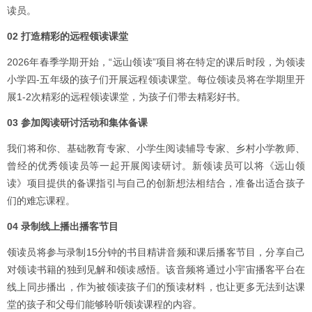
读员。
02 打造精彩的远程领读课堂
2026年春季学期开始，“远山领读”项目将在特定的课后时段，为领读
小学四-五年级的孩子们开展远程领读课堂。每位领读员将在学期里开
展1-2次精彩的远程领读课堂，为孩子们带去精彩好书。
03
参加阅读研讨活动和集体备课
我们将和你、基础教育专家、小学生阅读辅导专家、乡村小学教师、
曾经的优秀领读员等一起开展阅读研讨。新领读员可以将《远山领
读》项目提供的备课指引与自己的创新想法相结合，准备出适合孩子
们的难忘课程。
04 录制线上播出播客节目
领读员将参与录制15分钟的书目精讲音频和课后播客节目，分享自己
对领读书籍的独到见解和领读感悟。该音频将通过小宇宙播客平台在
线上同步播出，作为被领读孩子们的预读材料，也让更多无法到达课
堂的孩子和父母们能够聆听领读课程的内容。