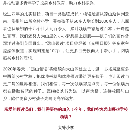
并推动更多青年学子投身乡村教育，助力乡村振兴。
经过四年的扎实耕耘，项目一路温暖成长：领读足迹从凉山延伸到云
南、贵州的11所乡村小学，受益孩子从50多人增长到1000多人，志愿
者也从最初的十几个壮大到百余人，累计领读书籍超过百本，开课超
过百节。我们还努力为山里的小小梦想插上翅膀——孩子们的画作曾
漂洋过海到英国展出。“远山领读”项目曾经被《光明日报》等多家主
流媒体报道，实现浏览超10万+，让更多目光投向大手牵小手，阅读
振兴乡村的理想。
2026年春天，“远山领读”将继续向大山深处走去，进一步拓展至更多
中西部乡村学校，把优质书籍和优质领读带给更多孩子，也让阅读与
更广阔的世界相连。我们相信，每一次领读都是点亮，每一位领读员
都在播撒智慧的种子。愿继续以书为媒，以声为桥，连接校园与山
乡，陪伴更多乡村孩子走向明亮的远方。
亲爱的领读员们，
我们需要您的加入！
今年，我们将为远山哪些学校
领读？
大箐小学