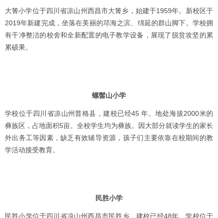
大箐小学位于四川省凉山州西昌市大箐乡，始建于1959年。新校区于
2019年新建完成，坐落在美丽的邛海之滨、绵延的群山脚下。学校拥
有干净整洁的校舍和全新配置的电子教学设备，展现了脱贫攻坚的累
累硕果。
螺髻山小学
学校位于四川省凉山州普格县，建校已经45 年。地处海拔2000米的
彝族区，占地面积5亩。全校学生均为彝族。因大部分就读学生的家长
外出务工等因素，缺乏有效辅导资源，孩子们主要依靠在校期间的教
学活动接受教育。
民胜小学
民胜小学位于四川省凉山州西昌市民胜乡，建校已经48年。学校位于