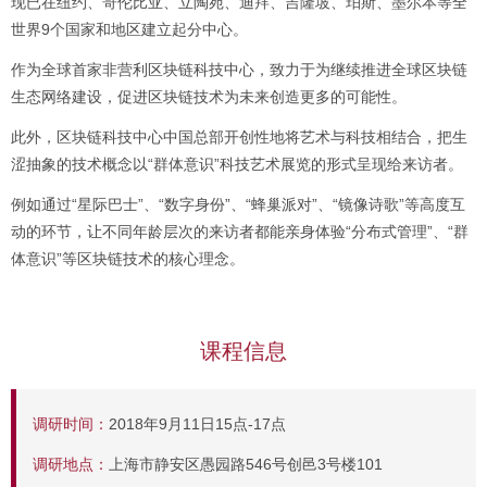
现已在纽约、哥伦比亚、立陶宛、迪拜、吉隆坡、珀斯、墨尔本等全
世界9个国家和地区建立起分中心。
作为全球首家非营利区块链科技中心，致力于为继续推进全球区块链
生态网络建设，促进区块链技术为未来创造更多的可能性。
此外，区块链科技中心中国总部开创性地将艺术与科技相结合，把生
涩抽象的技术概念以“群体意识”科技艺术展览的形式呈现给来访者。
例如通过“星际巴士”、“数字身份”、“蜂巢派对”、“镜像诗歌”等高度互
动的环节，让不同年龄层次的来访者都能亲身体验“分布式管理”、“群
体意识”等区块链技术的核心理念。
课程信息
调研时间：
2018年9月11日15点-17点
调
研地点：
上海市静安区愚园路546号创邑3号楼101