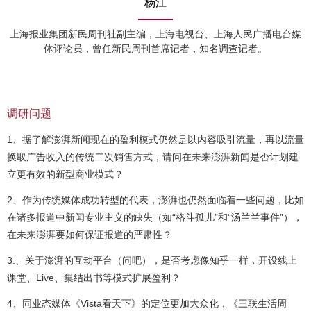
杨江
上海报业集团新民周刊社副主编，上海电视台、上海人民广播电台媒
体评论员，曾任新民周刊首席记者，知名调查记者。
调研问题
1、据了解澎湃新闻现在的盈利模式仍然是以内容吸引流量，再以流量
换取广告收入的传统二次销售方式，请问在未来澎湃新闻是否计划建
立更有效的新型商业模式？
2、作为传统媒体成功转型的代表，澎湃也仍然面临着一些问题，比如
在诸多报道中新闻专业主义的缺失（如“格斗孤儿”和“汤兰兰事件”），
在未来澎湃要如何保证报道的严肃性？
3.、关于澎湃的互动平台（问吧），是否考虑像知乎一样，开设线上
课堂、Live、集
结出书等模式扩展盈利？
4、同业态媒体《Vista看天下》的定位更加大众化，《三联生活周