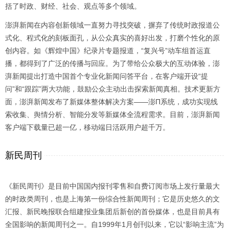
括了时政、财经、社会、观点等多个领域。
澎湃新闻在内容创新领域一直努力寻找突破，摒弃了传统时政报道公
式化、程式化的刻板面孔，从公众真实的喜好出发，打磨个性化的原
创内容。如《辉煌中国》纪录片专题报道，“复兴号”动车组首运直
播，都得到了广泛的传播与回应。为了带给公众极大的互动体验，澎
湃新闻提出打造中国首个专业化新闻问答平台，在客户端开设“提
问”和“跟踪”两大功能，鼓励公众主动出击探索新闻真相。技术更新方
面，澎湃新闻发布了新媒体整体解决方案——澎Π系统，成功实现线
索收集、舆情分析、智能分发等新媒体全流程需求。目前，澎湃新闻
客户端下载量已超一亿，移动端日活跃用户超千万。
新民周刊
《新民周刊》是目前中国国内报刊零售和自费订阅市场上发行量最大
的时政类周刊，也是上海第一份综合性新闻周刊；它是历史悠久的文
汇报、新民晚报联合组建报业集团后新创的首份媒体，也是目前具有
全国影响的新闻周刊之一。自1999年1月创刊以来，它以“影响主流”为