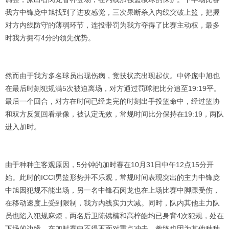
我方中锋庞中旭找到了进攻感觉，三次果断杀入内线突破上篮，把握
对方内线防守的薄弱环节，连投带罚为我方夺得了比赛主动权，最多
时我方拥有4分的领先优势。
然而由于我方多名球员出现伤病，竞技状态出现起伏。中锋庞中旭也
在最后时刻犯规满5次被迫离场，对方通过罚球把比分追至19:19平。
最后一个回合，对方在时间已经走完的时刻出手投篮命中，经过篮协
和双方反复回看录像，被认定无效，常规时间比分保持在19:19，两队
进入加时。
由于种种主客观原因，5分钟的加时赛在10月31日中午12点15分开
始。此时的ICCI男篮形势并不乐观，常规时间表现突出的主力中锋庞
中旭因犯规不能出场，另一名中锋石闵龙也在上场比赛中脚踝受伤，
在移动速度上受到限制，我方内线实力大减。同时，队内其他主力队
员也陷入犯规麻烦，两名后卫陈镌楠和高梓皓均已身背4次犯规，处在
下场的边缘，在加时赛中不得不面对重点冲击。教练也因为其他种种