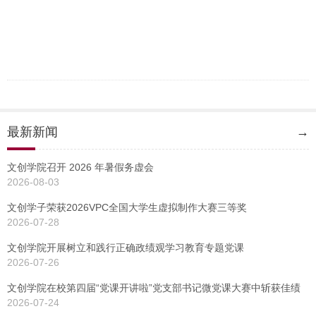
最新新闻
→
文创学院召开 2026 年暑假务虚会
2026-08-03
文创学子荣获2026VPC全国大学生虚拟制作大赛三等奖
2026-07-28
文创学院开展树立和践行正确政绩观学习教育专题党课
2026-07-26
文创学院在校第四届“党课开讲啦”党支部书记微党课大赛中斩获佳绩
2026-07-24