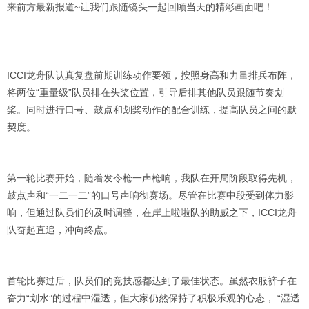
来前方最新报道~让我们跟随镜头一起回顾当天的精彩画面吧！
ICCI龙舟队认真复盘前期训练动作要领，按照身高和力量排兵布阵，
将两位“重量级”队员排在头桨位置，引导后排其他队员跟随节奏划
桨。同时进行口号、鼓点和划桨动作的配合训练，提高队员之间的默
契度。
第一轮比赛开始，随着发令枪一声枪响，我队在开局阶段取得先机，
鼓点声和“一二一二”的口号声响彻赛场。尽管在比赛中段受到体力影
响，但通过队员们的及时调整，在岸上啦啦队的助威之下，ICCI龙舟
队奋起直追，冲向终点。
首轮比赛过后，队员们的竞技感都达到了最佳状态。虽然衣服裤子在
奋力“划水”的过程中湿透，但大家仍然保持了积极乐观的心态， “湿透