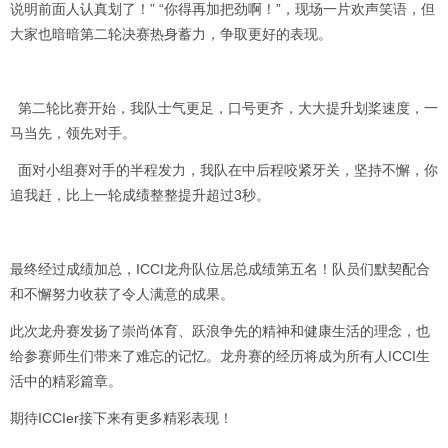
说明前面人认真划了！” “你得再加把劲啊！”，现场一片欢声笑语，但
大家也暗暗第二轮决赛热身蓄力，争取更好的表现。
第二轮比赛开始，我队士气更足，口号更齐，大大提升划桨速度，一
马当先，领先对手。
面对小组赛对手的半程发力，我队在中后程咬紧牙关，坚持不懈，你
追我赶，比上一轮成绩整整提升超过3秒。
最终经过成绩加总，ICCI龙舟队位居总成绩第五名！队员们默契配合
和不懈努力收获了令人满意的成果。
此次龙舟赛发扬了崇尚体育、跃浪争先的精神和健康生活的理念，也
给参赛师生们带来了难忘的记忆。龙舟赛的经历将成为所有人ICCI生
活中的精彩篇章。
期待ICCIer接下来有更多精彩表现！