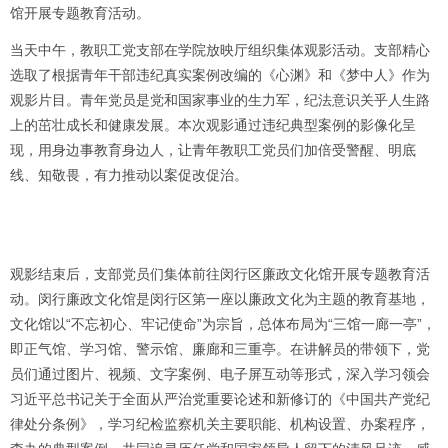
馆开展专题教育活动。
当天中午，教职工党支部在学院放映厅组织集体观影活动。支部精心
选取了根据青年干部违纪真实案例改编的《心渊》和《梦中人》作为
观影片目。青年党员是党和国家事业的生力军，纪法意识关乎人生路
上的茁壮成长和健康发展。本次观影通过违纪典型案例的影像化呈
现，用身边事教育身边人，让青年教职工党员们加倍受警醒、明底
线、知敬畏，有力推动以案促改促治。
观影结束后，支部党员们集体前往闵行区廉政文化馆开展专题教育活
动。闵行廉政文化馆是闵行区第一座以廉政文化为主题的教育基地，
文化馆以“不忘初心、牢记使命”为宗旨，总体布局为“三馆一廊一亭”，
即正气馆、学习馆、警示馆、廉廊和三重亭。在讲解员的带领下，党
员们通过图片、视频、文字案例、电子屏互动等形式，深入学习领会
习近平总书记关于全面从严治党重要论述和新修订的《中国共产党纪
律处分条例》，学习纪检监察机关主要职能、机构设置、办案程序，