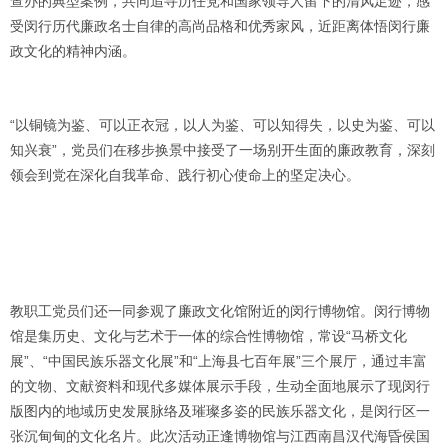
查办的典型案例，共同追寻历任党和国家领导人留下的清风足迹，感
受闵行历代廉政名士自律的高尚品格和优秀家风，近距离体悟闵行廉
政文化的精神内涵。
“以铜镜为鉴、可以正衣冠，以人为鉴、可以知得失，以史为鉴、可以
知兴衰”，党员们在移步换景中接受了一场别开生面的廉政教育，深刻
领会到党在深化自我革命、践行初心使命上的坚定决心。
教职工党员们还一同参观了廉政文化馆附近的闵行博物馆。闵行博物
馆是集历史、文化与艺术于一体的综合性博物馆，常设“马桥文化
展”、“中国民族乐器文化展”和“上海县七百年展”三个展厅，通过丰富
的文物、文献资料和现代多媒体展示手段，生动全面地展示了现闵行
版图内的地域历史发展脉络及璀璨多姿的民族乐器文化，是闵行区一
张沉甸甸的文化名片。此次活动正逢博物馆与江西南昌汉代海昏侯国