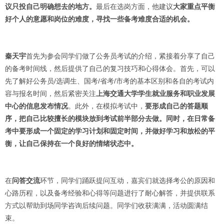
议只投自己明确想去的地方。
最后在选岗方面，他建议
大家重点平衡
好个人的意愿和岗位的难度，寻找一些备考难度合适的机会。
秦天宇
首先为参会同学们做了公务员考试的介绍，紧接着分享了自己
的备考时间线，然后提供了自己的复习技巧和心得体会。首先，可以
先了解好公务员/选调生、国考/省考/市考的基本区别和各自的考试内
容与报名时间，然后紧密关注
上海交通大学学生就业服务和职业发展
中心的信息发布情况
。此外，在模拟考试中，
要形成自己的答题顺
序，把自己比较擅长的模块放到考试前半部分去做。同时，在日常备
考中要形成一个固定的学习计划和固定时间，并做好学习和放松的平
衡，让自己保持在一个良好的情绪状态中。
在
问答交流
环节，同学们踊跃提问互动，嘉宾们就选择考公的原因和
心路历程，以及备考经验和心得等问题进行了耐心解答，并提供联系
方式以帮助到场同学咨询后续问题。同学们收获满满，活动圆满结
束。