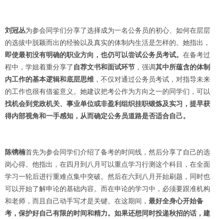
刘冠丛
为参会同学们分享了选择成为一名公务员的初心、如何在层层
的选拔中脱颖而出的经验以及真实的体制内生活是怎样的。她指出，
即使最初没有明确的职业方向，也仍可以尝试公务员考试。
在备考过
程中，学姐着重分享了
自荐文书和面试环节
，强调
其中所蕴含的体制
内工作的基本逻辑和底层思维
，不仅对通过公务员考试，对指导未来
的工作也很有借鉴意义。她建议把考公作为方向之一的同学们，可以
找机会到党政机关、事业单位或非盈利组织挂职锻炼及实习，提早获
得内部视角和一手感知，从而确定公务员道路是否适合自己。
陈镌楠
首先为参会同学们介绍了备考的时间线，然后分享了自己的选
岗心得。他指出，在四月到八月可以重点学习行测这个科目，在全面
学习一轮后进行重难点集中突破。然后在六到八月开始刷题，同时也
可以开始了解申论的基础内容。而在申论的学习中，必须要跟准机构
和老师，而且自己动手写才是关键。在这期间，
最好全身心开始备
考，保护好自己有限的时间和精力
。如果还想同时投递秋招的话，建