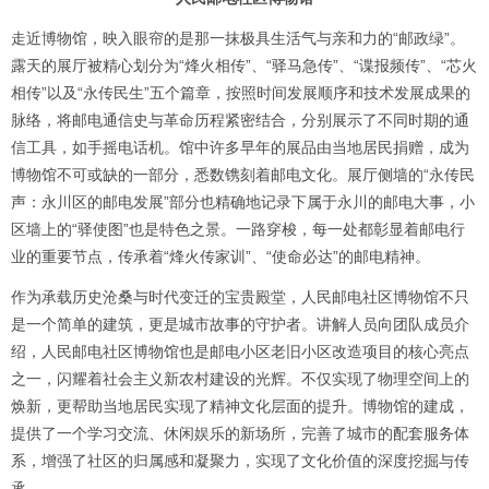
走近博物馆，映入眼帘的是那一抹极具生活气与亲和力的“邮政绿”。
露天的展厅被精心划分为“烽火相传”、“驿马急传”、“谍报频传”、“芯火
相传”以及“永传民生”五个篇章，按照时间发展顺序和技术发展成果的
脉络，将邮电通信史与革命历程紧密结合，分别展示了不同时期的通
信工具，如手摇电话机。馆中许多早年的展品由当地居民捐赠，成为
博物馆不可或缺的一部分，悉数镌刻着邮电文化。展厅侧墙的“永传民
声：永川区的邮电发展”部分也精确地记录下属于永川的邮电大事，小
区墙上的“驿使图”也是特色之景。一路穿梭，每一处都彰显着邮电行
业的重要节点，传承着“烽火传家训”、“使命必达”的邮电精神。
作为承载历史沧桑与时代变迁的宝贵殿堂，人民邮电社区博物馆不只
是一个简单的建筑，更是城市故事的守护者。讲解人员向团队成员介
绍，人民邮电社区博物馆也是邮电小区老旧小区改造项目的核心亮点
之一，闪耀着社会主义新农村建设的光辉。不仅实现了物理空间上的
焕新，更帮助当地居民实现了精神文化层面的提升。博物馆的建成，
提供了一个学习交流、休闲娱乐的新场所，完善了城市的配套服务体
系，增强了社区的归属感和凝聚力，实现了文化价值的深度挖掘与传
承。