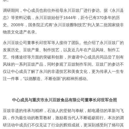
调研期间，中心成员也前往外祖母永川豆豉厂进行参访。据《永川县
志》等资料记载，永川豆豉始创于1644年，距今已有370多年的历
史。2008年，国务院正式将“永川豆豉酿制技艺”列入第二批国家级非
物质文化遗产名录。
永川豆豉公司董事长邱世军等人接待了团队。他介绍了永川豆豉厂的
发展历史、豆豉产量、制作技艺，以及近几年在产品风味、制作工
艺、传播途径等方面的突破和创新，并邀请中心成员共同品尝了别有
风味的一系列豆豉产品，同时参观了豆豉制作车间。豆豉厂的参访不
仅让中心成员了解了永川的非遗技艺和美食文化，更为传承人一生专
注一件事，“以德酿造、不断创新”的精神所感动。
中心成员与重庆市永川豆豉食品有限公司董事长邱世军合照
豆豉非遗的传承与精粹，石油人的坚韧与奉献，邮电通信的革新与飞
跃，作为最生动的教育教材，激励着当代人不断砥砺前行。本次的调
研活动中成员们不仅见证了行业的辉煌成就，更深刻感受到了烙印其