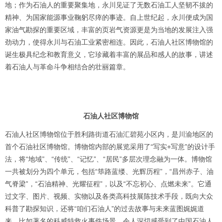
地；作为石油人的重要聚集地，永川见证了无数石油工人坚韧不拔的
精神、为国家能源事业鞠躬尽瘁的事迹。自上世纪起，永川便成为国
家油气勘探的重要区域，丰富的页岩气资源更是为当地的发展注入强
劲动力，使得永川与石油工业紧密相连。因此，石油人社区博物馆的
诞生极具纪念和教育意义，它珍藏着丰富的展品和感人的故事，讲述
着石油人与革命斗争相结合的壮丽篇章。
石油人社区博物馆
石油人社区博物馆位于胜利路街道石油汇碧苑小区内，是川渝地区的
首个石油社区博物馆。博物馆内部的展览采用了“写实+写意”的设计手
法，将“地域”、“传统”、“记忆”、“居民”多层次理念融为一体。博物馆
一共被划分为四个单元，包括“筚路蓝缕、光辉历程”，“昌州赤子、油
气脊梁”，“石油精神、光耀征程”，以及“不忘初心、点燃未来”。它通
过文字、图片、视频、实物以及各类高科技展陈技术手段，既向大众
科普了勘探知识，还将“咱们石油人”的过去故事与未来蓝图娓娓道
来，比如著名的科威特救火事件场景，令人深切感受到了中国石油人