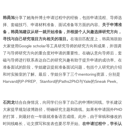
韩昺旭
分享了她海外博士申请过程中的经验，包括申请流程、导师选
择、套磁技巧、申请材料准备、面试准备等方面的内容。
关于申博准
备，韩昺旭建议从研一就开始准备，并根据个人兴趣选择研究方向，
寻找与自己研究项目方向相关的项目。
在项目匹配度上，韩昺旭鼓励
大家使用Google scholar等工具研究导师的研究方向和成果，并强调
了与导师研究方向的重合度对申请的重要性。在确认意向导师后，套
磁与导师进行联系表达自己的研究兴趣有助于提升申请的成功率。在
准备面试的阶段，学姐建议提前准备面试问题，包括个人研究的介绍
和对实验室的了解。最后，学姐分享了三个mentoring资源，分别是
Harvard的P-PREP、Stanford的Paths2PhD与Yale的Sneak Peek。
石闵龙
结合自身情况，向同学们分享了自己的申博时间线。学长建议
大家提早规划读博路径，明确研究主题和路线。如果有申请国外PHD
的打算，则最好在一年级就准备语言成绩。此外，由于审稿和修改的
时间线略长，论文撰写和发表也要尽早开始。
在申请过程中，学长认