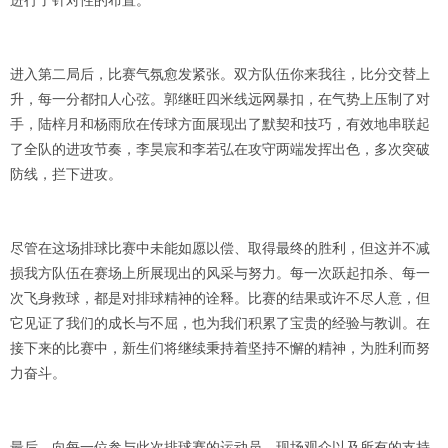
进行了针对性的布置。
进入第二局后，比赛气氛愈发紧张。双方队伍你来我往，比分交替上
升，每一分都扣人心弦。郭继旺四米线远网暴扣，在气势上压制了对
手，陆梓月和杨雨欣在传球方面展现出了默契和技巧，有效地串联起
了全队的进攻节奏，李昊宸和李若弘在攻守两端发挥出色，多次突破
防线，拦下进攻。
尽管在这场排球比赛中未能如愿以偿、取得最终的胜利，但这并不减
损我方队伍在赛场上所展现出的风采与努力。每一次跃起扣杀、每一
次飞身救球，都是对排球精神的诠释。比赛的结果或许不尽人意，但
它见证了我们的成长与不屈，也为我们积累了宝贵的经验与教训。在
接下来的比赛中，新生们将继续秉持着坚持不懈的精神，为胜利而努
力奋斗。
最后，向每一位参与此次排球赛的运动员、现场观众以及所有的支持