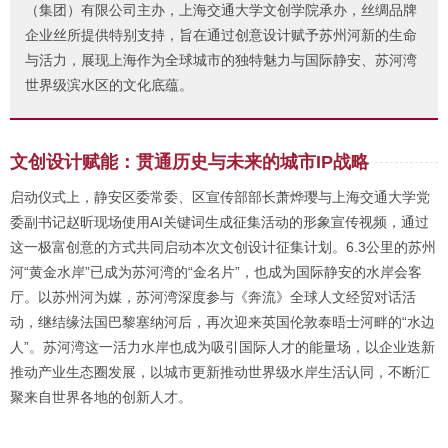
（集团）有限公司主办，上海交通大学文创学院承办，丝绸品牌
企业丝所提供特别支持，旨在通过创意设计赋予苏州河新的生命
与活力，展现上海作为全球城市的独特魅力与国际静安、苏河湾
世界级滨水区的文化底蕴。
文创设计赋能：贯通历史与未来的城市IP战略
启动仪式上，静安区委常委、区宣传部部长萧烨璎与上海交通大学党
委副书记赵昕现场使用AI关键词生成征集活动的形象宣传视频，通过
这一极富创意的方式共同启动本次文创设计征集计划。6.3公里的苏州
河“黄金水岸”已成为苏河湾的“金名片”，也成为国际静安的水岸会客
厅。以苏州河为媒，苏河湾深度参与《奔流》全球人文经贸对话活
动，继结缘法国巴黎塞纳河后，再次迎来英国伦敦泰晤士河畔的“水边
人”。苏河湾这一活力水岸也成为吸引国际人才的能量场，以企业迭新
推动产业生态圈发展，以城市更新推动世界级水岸生活认同，不断汇
聚来自世界各地的创新人才。