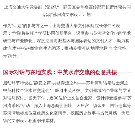
上海交通大学党委副书记赵昕、静安区委常委宣传部部长萧烨璎共同
启动“苏河湾文创设计计划”
作为“计划”的参与方之一，上海交通大学文创学院院长张伟民表
示：“学院将依托产学研协同创新平台，深度参与苏河湾文化IP的学术
研究与产业孵化，深度挖掘海派基因与国际表达的文创人才，助力构
建‘艺术+科技+商业’的生态闭环，推动苏州河从‘地理地标’向‘文化符
号’跃升。”
国际对话与在地实践：中英水岸交流的创意共振
启动环节特设在“静安之声·共赴奔流之约——苏州河对话泰晤士河之
中英科技企业水岸交流会”，吸引中英科技、文创领域的企业家与学者
对话与探讨。当天下午，近30位沪上文创企业家、设计师受邀参与“苏
河湾采风”活动，深入上海总商会旧址、天后宫、慎余里、四行仓库等
苏河湾地标点位及丝所文化空间等。挖掘历史故事与当代灵感，为后
续的文创设计积蓄创作素材。