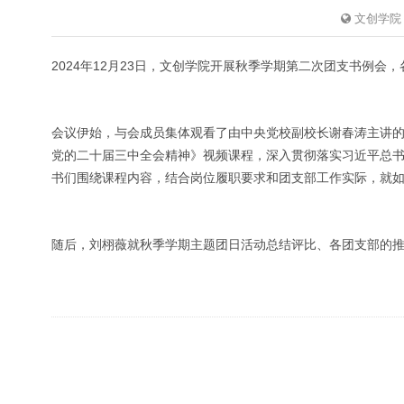
文创学院
2024年12月23日，文创学院开展秋季学期第二次团支书例
会议伊始，与会成员集体观看了由中央党校副校长谢春涛主讲
党的二十届三中全会精神》视频课程，深入贯彻落实习近平总
书们围绕课程内容，结合岗位履职要求和团支部工作实际，就
随后，刘栩薇就秋季学期主题团日活动总结评比、各团支部的