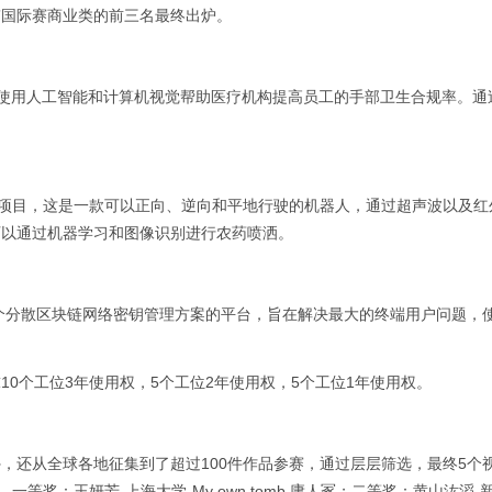
”国际赛商业类的前三名最终出炉。
th项目，通过使用人工智能和计算机视觉帮助医疗机构提高员工的手部卫生合规率。
器人项目，这是一款可以正向、逆向和平地行驶的机器人，通过超声波以及
可以通过机器学习和图像识别进行农药喷洒。
目，该项目是一个分散区块链网络密钥管理方案的平台，旨在解决最大的终端用户问题
0个工位3年使用权，5个工位2年使用权，5个工位1年使用权。
，还从全球各地征集到了超过100件作品参赛，通过层层筛选，最终5个
等奖：王妍芳-上海大学-My own tomb 庸人冢；二等奖：黄山汯滔-