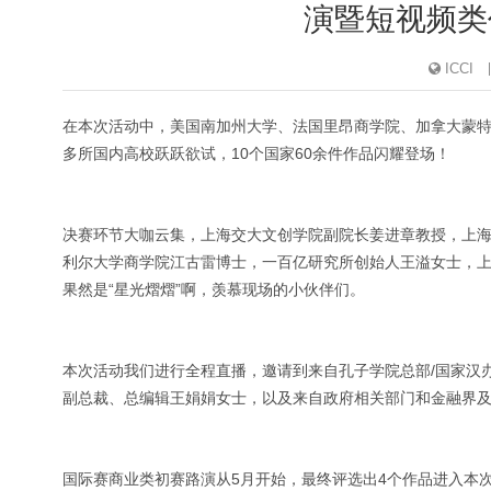
演暨短视频类
ICCI
在本次活动中，美国南加州大学、法国里昂商学院、加拿大蒙
多所国内高校跃跃欲试，10个国家60余件作品闪耀登场！
决赛环节大咖云集，上海交大文创学院副院长姜进章教授，上
利尔大学商学院江古雷博士，一百亿研究所创始人王溢女士，上海
果然是“星光熠熠”啊，羡慕现场的小伙伴们。
本次活动我们进行全程直播，邀请到来自孔子学院总部/国家汉
副总裁、总编辑王娟娟女士，以及来自政府相关部门和金融界
国际赛商业类初赛路演从5月开始，最终评选出4个作品进入本