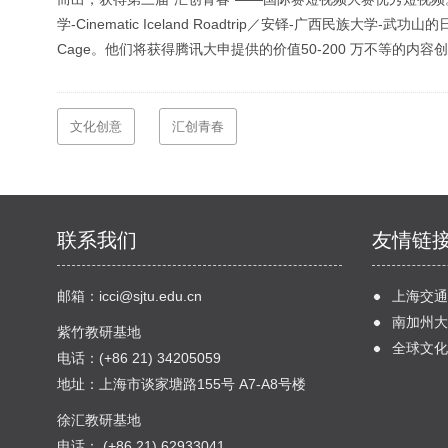
学-Cinematic Iceland Roadtrip／安铎-广西民族大学
Cage。他们将获得腾讯大申提供的价值50-200 万不等的内
文化创意
汇创青春
联系我们
友情链
邮箱：
icci@sjtu.edu.cn
上海交通
南加州大
紫竹教研基地
全球文化
电话：(+86 21) 34205059
地址：上海市谈家塘路155号 A7-A8号楼
徐汇教研基地
电话： (+86 21) 62933041