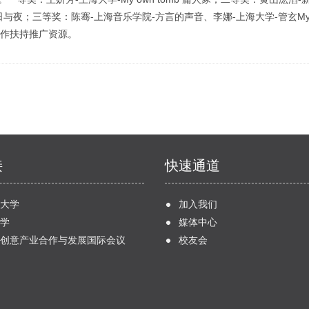
-武功山的日与夜；三等奖：陈骞-上海音乐学院-方言的声音、李娜-上海大学-管玄My Bo
容创作扶持推广资源。
接
快速通道
大学
加入我们
学
媒体中心
创意产业合作与发展国际会议
校友会