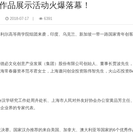
作品展示活动火爆落幕！
2018-07-17
6391
特利尔高等商学院组团来袭，印度、乌克兰、新加坡一带一路国家青年创
海德必文化创意产业发展（集团）股份有限公司创始人、董事长贾波先生
常春藤资本范岑君女士，上海遨问创业投资陈伟智先生，火山石投资Ben
办汉学研究工作处周卉处长、上海市人民对外友好协会办公室黄品芳主任
及企业界的专家代表。
次决赛。国家汉办推荐的来自美国、加拿大、澳大利亚等国家的6个优秀作