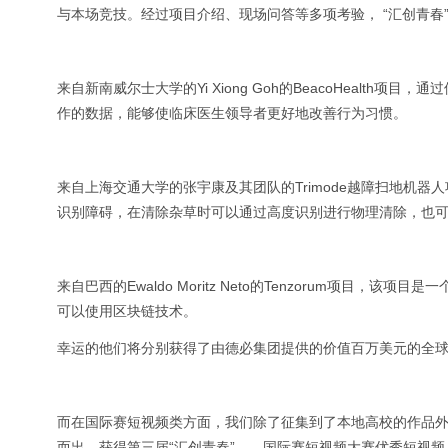
与本场竞技。经过项目介绍、现场问答等多项考验， “汇创青春
来自新南威尔士大学的Yi Xiong Goh的BeacoHeal
作的数据，能够使临床医生领导者更好地改善行为习惯。
来自上海交通大学的张宇康及其团队的Trimode越障扫地机
识别障碍，在清除杂草时可以通过高度识别进行物理清除，也
来自巴西的Ewaldo Moritz Neto的Tenzorum项
可以使用区块链技术。
幸运的他们将分别获得了由德必集团提供的价值百万美元的全球1
而在国际赛短视频类方面，我们除了征集到了本地高校的作品外
而出，获得第三届“汇创青春”——国际赛短视频大赛优秀短视频。一