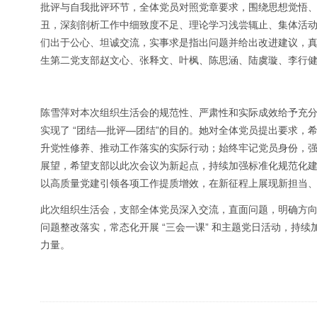
批评与自我批评环节，全体党员对照党章要求，围绕思想觉悟
丑，深刻剖析工作中细致度不足、理论学习浅尝辄止、集体活
们出于公心、坦诚交流，实事求是指出问题并给出改进建议，真正
生第二党支部赵文心、张释文、叶枫、陈思涵、陆虞璇、李行健、
陈雪萍对本次组织生活会的规范性、严肃性和实际成效给予充
实现了 “团结—批评—团结”的目的。她对全体党员提出要求
升党性修养、推动工作落实的实际行动；始终牢记党员身份，
展望，希望支部以此次会议为新起点，持续加强标准化规范化
以高质量党建引领各项工作提质增效，在新征程上展现新担当
此次组织生活会，支部全体党员深入交流，直面问题，明确方
问题整改落实，常态化开展 “三会一课” 和主题党日活动，持
力量。