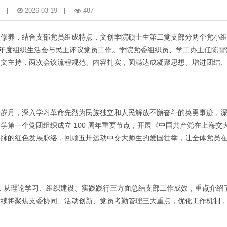
2026-03-19
487
修养，结合支部党员组成特点，文创学院硕士生第二党支部分两个党小组，于
 2025 年度组织生活会与民主评议党员工作。学院党委组织员、学工办主任陈
释文主持，两次会议流程规范、内容扎实，圆满达成凝聚思想、增进团结
嵘岁月，深入学习革命先烈为民族独立和人民解放不懈奋斗的英勇事迹，
第一个党团组织成立 100 周年重要节点，开展《中国共产党在上海交
共脉的红色发展脉络，回顾五卅运动中交大师生的爱国壮举，让全体党员
报，从理论学习、组织建设、实践践行三方面总结支部工作成效，重点介绍
后续将聚焦支委协同、活动创新、党员考勤管理三大重点，优化工作机制