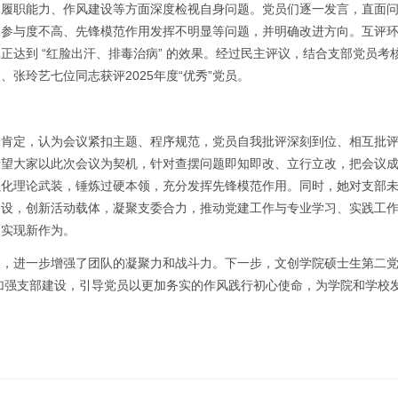
、履职能力、作风建设等方面深度检视自身问题。党员们逐一发言，直面
动参与度不高、先锋模范作用发挥不明显等问题，并明确改进方向。互评
达到 “红脸出汗、排毒治病” 的效果。经过民主评议，结合支部党员考
张玲艺七位同志获评2025年度“优秀”党员。
分肯定，认为会议紧扣主题、程序规范，党员自我批评深刻到位、相互批
，希望大家以此次会议为契机，针对查摆问题即知即改、立行立改，把会议
强化理论武装，锤炼过硬本领，充分发挥先锋模范作用。同时，她对支部
建设，创新活动载体，凝聚支委合力，推动党建工作与专业学习、实践工
、实现新作为。
向，进一步增强了团队的凝聚力和战斗力。下一步，文创学院硕士生第二
续加强支部建设，引导党员以更加务实的作风践行初心使命，为学院和学校