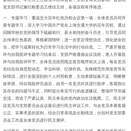
党支部书记兼纪检委员王维佳主持，各项议程有序推进。
一、专题学习：重温交大百年红色历程会议第一项，全体党员共同开
展专题学习，深入学习中国共产党在上海交通大学的百年历程。通过
回顾学校在党的领导下砥砺前行、薪火相传的奋斗历史，引导党员同
志传承红色基因、厚植家国情怀，进一步坚定理想信念，强化使命担
当，把学习成果转化为日常学习生活中的行动自觉。二、严肃开展批
评与自我批评专题学习结束后，支部严格遵循会议流程，逐人开展批
评与自我批评环节。全体党员按照既定发言顺序依次上场，每名党员
先结合自身思想动态、学业科研、纪律作风、先锋模范作用发挥等实
际情况，进行全面深刻的个人对照检查，主动查摆短板不足、明晰整
改举措。待自我批评完成后，由另一名党员对其进行批评，客观指出
其存在的问题与不足，同时提出务实可行的改进建议。整场环节坦诚
交流，营造了严肃认真、民主务实的党内政治生活氛围。三、民主评
议党员与支部委员会会议最后进行民主评议工作。与会党员本着客观
公正、实事求是的原则，结合日常表现及出勤情况，分别对党支部委
员会工作及全体党员进行民主测评。