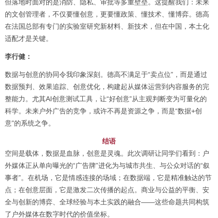
但落地时面对的是消防、隐私、审批等多重壁垒。这提醒我们：未来
的文创管理者，不仅要懂创意，更要懂政策、懂技术、懂博弈。德高
在法国总部有专门的实验室研究新材料、新技术，但在中国，本土化
适配才是关键。
李行健：
数据与创意的协同令我印象深刻。德高不满足于“卖点位”，而是通过
数据预判、效果追踪、创意优化，构建起从媒体运营到内容服务的完
整能力。尤其AI创意测试工具，让“好创意”从主观判断变为可量化的
科学。未来户外广告的竞争，或许不再是资源之争，而是“数据+创
意”的系统之争。
结语
空间是载体，数据是血脉，创意是灵魂。此次调研让同学们看到：户
外媒体正从单向曝光的“广告牌”进化为与城市共生、与公众对话的“叙
事者”。在机场，它是情感连接的场域；在数据端，它是精准触达的节
点；在创意层面，它是激发二次传播的起点。商业与公益的平衡、安
全与创新的博弈、全球经验与本土实践的融合——这些命题共同构筑
了户外媒体在数字时代的价值坐标。