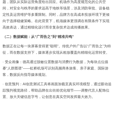
题，团队从实际运营角度给出回应。机场作为高度规范化的公共空
间，对安全与秩序的要求远高于地铁等场景，涉及消防审批、设备稳
定性及运营维护等多重限制。同时，品牌方在高成本投放环境下更倾
向于选择稳健策略。在此背景下，机场媒体更强调在有限条件下实现
高效表达，通过精细化设计而非复杂技术达成传播效果。
（二）数据赋能：从“广而告之”到“精准共鸣”
数据正在让每一块屏幕变得更“聪明”。传统户外广告以“广而告之”为特
征，而在数据支持下，媒体逐步实现从粗放覆盖向精细化运营转变。
· 受众画像：德高通过脱敏位置数据与消费行为数据，为每块点位描
摹“人群图谱”——虹桥机场可识别高频商务旅客、亲子家庭、国际游
客，数据反向指导媒体规划。
· 创意预判：AI创意测试工具将画面加载至真实环境模型，通过眼动追
踪预判视觉路径，帮助品牌在出街前优化细节——调整代言人配饰位
置、放大关键信息字号，让创意在真实空间发挥最大效力。