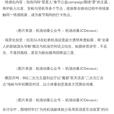
· 情感化内容：泡泡玛特“星星人”春节公益campaign围绕“爱”的主题，
将IP嵌入出发、安检与登机等多个节点，使旅客在移动过程中持续接
触同一情感线索，成为春节期间的打卡热点。
（图片来源：机场动量公众号 -- 机场动量JCDecaux）
· 场景化创意：别克GL8在虹桥机场设置超大透明单透贴膜，将“全家
人的新能源头等舱”概念与机场空间语义结合。贴膜材质讲究，不反
光、不遮挡视线，甚至为航站楼局部降温三度。
（图片来源：机场动量公众号 -- 机场动量JCDecaux）
· 圈层共鸣：B站二次元主题到达厅以“魔都”双关语及“二次元汇合
点”地标与年轻圈层对话，以小体量创意激发大范围自传播。
（图片来源：机场动量公众号 -- 机场动量JCDecaux）
在讨论中，围绕同学们“为何机场媒体较少采用高强度互动装置”的问