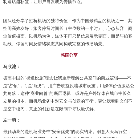
制造话题标签，让用户自发成为传播节点。
团队还分享了虹桥机场的独特价值：作为中国最精品的机场之一，其
空间高效友好，旅客停留时间长（中位数约一小时）、心态从容，商
业价值极高。以机场为例，媒体不再只是信息展示界面，而是与旅客
动线、停留时间及情绪状态共同构成完整的传播场景。
感悟分享
马欣池：
德高中国的“街道设施”理念让我重新理解公共空间的商业逻辑——不
是“占领”，而是“服务”。用广告收益反哺城市设施，用媒体价值激活公
共角落，这种“商业向善”的底层逻辑，或许是户外媒体在城市中长久
立足的根本。而机场业务中对安全与创意的平衡，更让我看到文创不
是空中楼阁，真正的创新是在限制中寻找最优解。
左一萌：
最触动我的是机场业务中“安全优先”的现实约束。创意人天马行空，