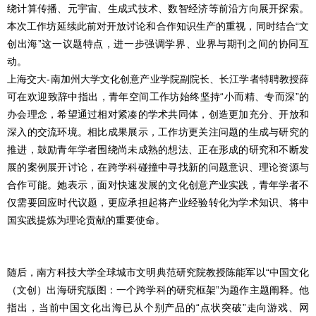
绕计算传播、元宇宙、生成式技术、数智经济等前沿方向展开探索。
本次工作坊延续此前对开放讨论和合作知识生产的重视，同时结合“文
创出海”这一议题特点，进一步强调学界、业界与期刊之间的协同互
动。
上海交大-南加州大学文化创意产业学院副院长、长江学者特聘教授薛
可在欢迎致辞中指出，青年空间工作坊始终坚持“小而精、专而深”的
办会理念，希望通过相对紧凑的学术共同体，创造更加充分、开放和
深入的交流环境。相比成果展示，工作坊更关注问题的生成与研究的
推进，鼓励青年学者围绕尚未成熟的想法、正在形成的研究和不断发
展的案例展开讨论，在跨学科碰撞中寻找新的问题意识、理论资源与
合作可能。她表示，面对快速发展的文化创意产业实践，青年学者不
仅需要回应时代议题，更应承担起将产业经验转化为学术知识、将中
国实践提炼为理论贡献的重要使命。
随后，南方科技大学全球城市文明典范研究院教授陈能军以“中国文化
（文创）出海研究版图：一个跨学科的研究框架”为题作主题阐释。他
指出，当前中国文化出海已从个别产品的“点状突破”走向游戏、网