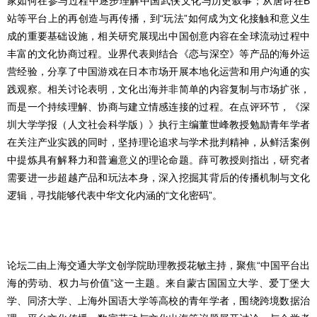
家如何在参与过程中逐步理解中国武侠文化与历史叙事；从唐诗在B
站等平台上的再创造与再传播，到“玩法”如何成为文化接触和意义生
成的重要基础设施，相关研究展现出中国创意内容在全球流动过程中
丰富的文化协商过程。业界代表则结合《恋与深空》等产品的海外运
营经验，分享了中国游戏在日本市场开展本地化运营和用户沟通的实
践观察。相关讨论表明，文化出海并非简单的内容复制与市场扩张，
而是一个持续理解、协商与建立情感连接的过程。在点评环节，《深
圳大学学报（人文社会科学版）》执行主编董世峰教授勉励青年学者
在关注产业实践的同时，坚持理论追求与学术批判精神，从鲜活案例
中提炼具有解释力和普遍意义的理论命题。薛可教授则指出，研究者
需要进一步超越产品和玩法本身，深入挖掘其背后的传播机制与文化
逻辑，寻找能够代表中华文化内涵的“文化密码”。
论坛二由上海交通大学文创学院助理教授花敏主持，聚焦“中国平台出
海的劳动、权力与价值”这一主题。来自蒙古国国立大学、爱丁堡大
学、同济大学、上海外国语大学等高校的青年学者，围绕跨境数据治