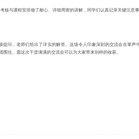
期考核与课程安排做了耐心、详细周密的讲解，同学们认真记录关键注意
积极提问，老师们给出了详实的解答。这场令人印象深刻的交流会在掌声
师们团团围住。愿这次干货满满的交流会可以为大家带来别样的收获。