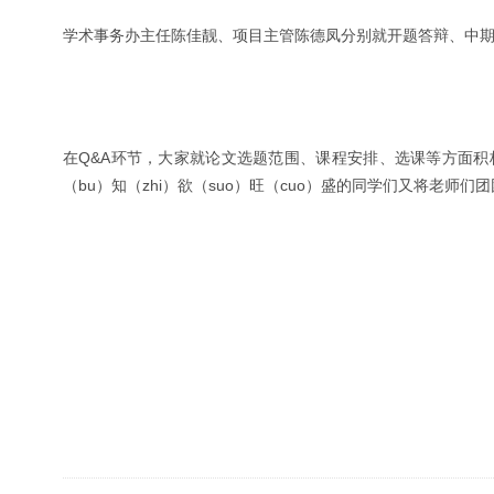
学术事务办主任陈佳靓、项目主管陈德凤分别就开题答辩、中
在Q&A环节，大家就论文选题范围、课程安排、选课等方面
（bu）知（zhi）欲（suo）旺（cuo）盛的同学们又将老