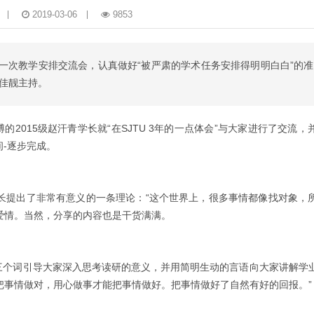
2019-03-06
9853
期第一次教学安排交流会，认真做好“被严肃的学术任务安排得明明白白”的
佳靓主持。
2015级赵汗青学长就“在SJTU 3年的一点体会”与大家进行了交流，
时间-逐步完成。
学长提出了非常有意义的一条理论：“这个世界上，很多事情都像找对象，
爱情。当然，分享的内容也是干货满满。
“这三个词引导大家深入思考读研的意义，并用简明生动的言语向大家讲解学
把事情做对，用心做事才能把事情做好。把事情做好了自然有好的回报。”