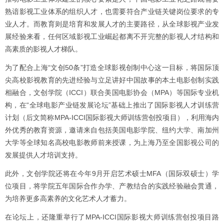
熟谙影视工业体系的组织人才，也需要符合产业链关键岗位要求的专
业人才。而教育则是培育和发展人才的主要路径，从全球影视产业发
展经验来看，任何区域影视工业崛起都离不开完整的影视人才结构和
高素质的影视人才梯队。
为了配合上海“文创50条”打造全球影视创制中心这一目标，将国际顶
尖高校影视教育的先进经验与立足讲好中国故事的本土电影创制实践
相融合，文创学院（ICCI）联合美国电影协会（MPA）等国际专业机
构，在“全球电影产业链发展论坛”基础上推出了国际影视人才训练营
计划（后文简称MPA-ICCI国际影视大师训练营创投项目），利用海内
外优秀的教育资源，邀请来自包括美国电影学院、纽约大学、南加州
大学等全球知名高校电影教师前来授课，为上海乃至全国影视公司的
发展提供人才培训支持。
此外，文创学院还将在今年9月开启艺术硕士MFA（国际双硕士）学
位项目，将学院五年国际合作办学、产教结合的实践经验融会贯通，
为培养更多高素养的文化艺术人才蓄力。
在论坛上，还隆重举行了MPA-ICCI国际影视大师训练营创投项目路