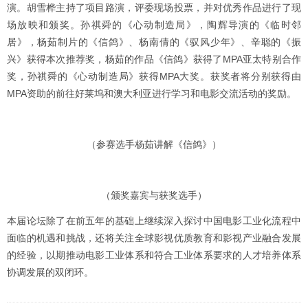
演。胡雪桦主持了项目路演，评委现场投票，并对优秀作品进行了现
场放映和颁奖。孙祺舜的《心动制造局》，陶辉导演的《临时邻
居》，杨茹制片的《信鸽》、杨南倩的《驭风少年》、辛聪的《振
兴》获得本次推荐奖，杨茹的作品《信鸽》获得了MPA亚太特别合作
奖，孙祺舜的《心动制造局》获得MPA大奖。获奖者将分别获得由
MPA资助的前往好莱坞和澳大利亚进行学习和电影交流活动的奖励。
（参赛选手杨茹讲解《信鸽》）
（颁奖嘉宾与获奖选手）
本届论坛除了在前五年的基础上继续深入探讨中国电影工业化流程中
面临的机遇和挑战，还将关注全球影视优质教育和影视产业融合发展
的经验，以期推动电影工业体系和符合工业体系要求的人才培养体系
协调发展的双闭环。