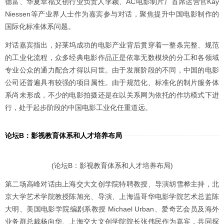
德富、华夏幸福文创行业负责人李颖、AC电影制片厂首席运营官Kay
Niessen等产业界人士作为嘉宾参与对话，聚焦提升中国电影制作的
国际化标准体系问题。
对话嘉宾指出，好莱坞成功的电影产业背后贯穿着一整条完整、规范
的工业化流程，众多经典电影作品正是依靠无数模块的分工和各领域
专业公众的通力配合才得以问世。由于发展阶段的不同，中国的电影
公司还普遍具有较强的项目属性。由于规范化、标准化的制片服务体
系尚未形成，不少的电影拍摄还是在以关系网为依托的作坊模式下进
行，处于起步阶段的中国电影工业化任重道远。
论坛B：影视教育体系和人才培养布局
(论坛‍B：影视教育体系和人才培养布局)
第二场高峰对话由上海交大文创学院特聘教授、导演胡雪桦主持，北
京大学艺术学院教授陈旭光、导演、上海温哥华电影学院艺术总监陈
大明、美国电影学院编剧系教授 Michael Urban、爱奇艺会员及海外
业务群总裁杨向华、上海交大文创学院院长张伟民作为嘉宾，共同探