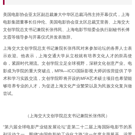
美国电影协会亚太区副总裁兼大中华区总裁冯伟主持开幕仪式，上海
电影集团董事长任仲伦、美国电影协会亚太区总裁艾里善、上海交大
文创学院总支书记兼院长张伟民、上海电影节组委会执行副秘书长傅
文霞等领导参与开幕仪式并发表致辞。
上海交大文创学院总支书记兼院长张伟民对来参加论坛的各界人士表
示欢迎。他表示，上海交通大学从立校就有培养文化人才的崇高使
命，紧跟时代潮流。文创学院立足全球视野，深耕文化创意产业。电
影成为学院的重大突破点，MPA—ICCI国际影视大师训练营提供了学
术和学习实践交流，文创学院即将开设的MFA艺术硕士项目也希望能
够培养专业的人才，为促进上海文化产业繁荣以及为民族文化复兴做
尝试。
（上海交大文创学院总支书记兼院长张伟民）
“第六届全球电影产业链发展论坛”是第二十二届上海国际电影节的系
列活动之一，围绕“中国电影的工业化之路”这一年度主题展开，设置