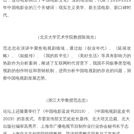
出，这些电影画出了中国电影文化产业的地形图，代表了2018-2019
年中国电影业的三个关键词：现实主义美学、新主流电影、新口碑时
代。
（北京大学艺术学院教授陈旭光）
范志忠在演讲中聚焦电视剧领域，通过如《创业年代》、《延禧攻
略》、《如懿传》、《我的前半生》、《美好生活》等具有影响力的
热剧作为分析案例，阐述了互联网时代背景下，我国不同叙事类型电
视剧的创作特征和营销机制，进而分析中国电视剧的存在的问题，洞
察中国电视剧发展态势。
（浙江大学教授范志忠）
论坛上还隆重举行了《中国电影蓝皮书2019》、《中国电视剧蓝皮书
2019》的首发式。市委宣传部文艺处处长聂伟、北大培文总裁、北大
出版社编审高秀芹、上海市广播电视节目制作业行业协会秘书长于志
庆、上海交大文创学院特聘教授、导演胡雪桦共同参与了首发式。