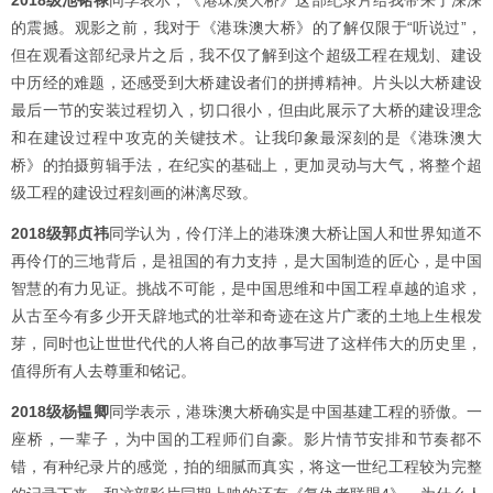
2018级池铭禄
同学表示，《港珠澳大桥》这部纪录片给我带来了深深
的震撼。观影之前，我对于《港珠澳大桥》的了解仅限于“听说过”，
但在观看这部纪录片之后，我不仅了解到这个超级工程在规划、建设
中历经的难题，还感受到大桥建设者们的拼搏精神。片头以大桥建设
最后一节的安装过程切入，切口很小，但由此展示了大桥的建设理念
和在建设过程中攻克的关键技术。让我印象最深刻的是《港珠澳大
桥》的拍摄剪辑手法，在纪实的基础上，更加灵动与大气，将整个超
级工程的建设过程刻画的淋漓尽致。
2018级郭贞祎
同学认为，伶仃洋上的港珠澳大桥让国人和世界知道不
再伶仃的三地背后，是祖国的有力支持，是大国制造的匠心，是中国
智慧的有力见证。挑战不可能，是中国思维和中国工程卓越的追求，
从古至今有多少开天辟地式的壮举和奇迹在这片广袤的土地上生根发
芽，同时也让世世代代的人将自己的故事写进了这样伟大的历史里，
值得所有人去尊重和铭记。
2018级杨韫卿
同学表示，港珠澳大桥确实是中国基建工程的骄傲。一
座桥，一辈子，为中国的工程师们自豪。影片情节安排和节奏都不
错，有种纪录片的感觉，拍的细腻而真实，将这一世纪工程较为完整