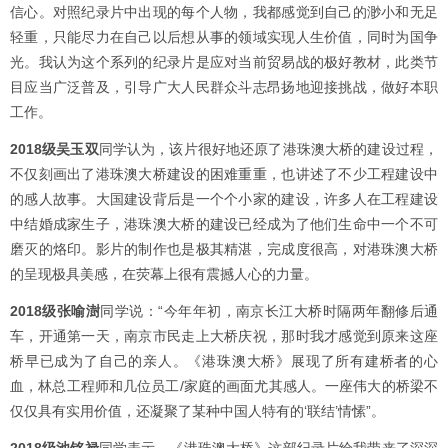
信心。对照纪录片中出现的每个人物，我都感觉到自己的渺小和无足
轻重，只能尽力在自己以后想从事的领域实现人生价值，同时为国争
光。我认为这个系列的纪录片是应对当前贸易战的极好教材，此类节
目应当广泛普及，引导广大人民群众斗志昂扬地迎接挑战，做好本职
工作。
2018级吴玉双
同学认为，该片很好地还原了港珠澳大桥的建设过程，
不仅刻画出了港珠澳大桥建设的困难重重，也讲述了不少工程建设中
的感人故事。大国建设背后是一个个小家的建设，许多人在工程建设
中结婚成家生子，港珠澳大桥的建设已经成为了他们生命中一个不可
磨灭的烙印。影片的制作也是极其精湛，完成度很高，对港珠澳大桥
的呈现极具美感，在荧幕上很有震撼人心的力量。
2018级张喻澍
同学说：“今年年初，南京长江大桥时隔两年翻修后通
车，开通第一天，南京市民走上大桥庆祝，那时我才感觉到原来这座
桥早已成为了自己的亲人。《港珠澳大桥》展现了所有建桥者的心
血，林总工程师和几位员工/家庭的画面尤其感人。一座伟大的桥梁不
仅仅具有实用价值，还凝聚了某种中国人特有的‘联结’情愫”。