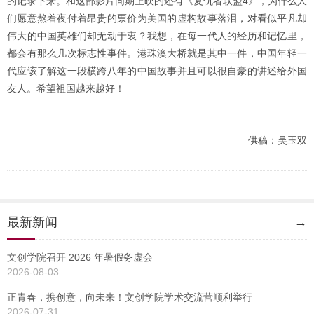
的记录下来。和这部影片同期上映的还有《复仇者联盟4》，为什么人
们愿意熬着夜付着昂贵的票价为美国的虚构故事落泪，对看似平凡却
伟大的中国英雄们却无动于衷？我想，在每一代人的经历和记忆里，
都会有那么几次标志性事件。港珠澳大桥就是其中一件，中国年轻一
代应该了解这一段横跨八年的中国故事并且可以很自豪的讲述给外国
友人。希望祖国越来越好！
供稿：吴玉双
最新新闻
→
文创学院召开 2026 年暑假务虚会
2026-08-03
正青春，携创意，向未来！文创学院学术交流营顺利举行
2026-07-31