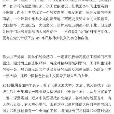
术，如万花筒般呈现出来。该工程的建设，是我国多年飞速发展的一
个缩影，向全世界展现了一个独立自主、奋发向前、蓬勃发展的中国
面貌，一个带着中华儿女走向新天地书写历史展望未来的大国篇章。
大国情怀，大国担当，大国文化，该片展现出的虽不限于此，但足以
让同学们沐浴在深深的大国自信中——不仅是对我们的科技与文化，
更有在党的带领下走向中华民族伟大复兴的初心和自信。
作为共产党员，同学们纷纷感叹，一定要积极学习筑桥工程师们不畏
困难、迎难而上的进取精神，将这种精神贯彻到学习、工作和生活中
的每一处，努力展示出共产党员良好的品质及精神面貌，为建设世界
一流大学、建设中国特色社会主义国家贡献自己的力量。
2018级周若璇
同学表示，看了《港珠澳大桥》之后，我又去找了《超
级工程》全集和另一部央视大型纪录片《创新中国》，从头到尾看了
一遍，深受震撼。近来中美贸易战如火如荼，各种舆论纷至沓来，有
人信心百倍，有人灰心丧气。观看这些记录片能使大家对中国的综合
国力和科技创新有一个全面的了解，增加抗击贸易制裁和经济封锁的