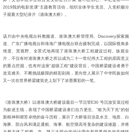
2019我的电影党课”主题教育活动，组织全体学生党员、入党积极分
子观看大型纪录片《港珠澳大桥》。
该片由中央电视台科教频道、港珠澳大桥管理局、Discovery探索频
道、广东广播电视台和珠海广播电视台联合摄制完成，以国际视角多
维度、宽视野、全景式地再现了港珠澳大桥工程建设过程。纵观全
片，不仅有对港珠澳大桥之所以成为二十一世纪伟大工程的原因意义
的重点挖掘，也有对这座“超级工程”建设背后，中国桥梁建设者勇于
攻克难关、不断挑战极限的精彩刻画，更向世人展示了中华民族如何
又一次在世界桥梁建筑史上划下了浓墨重彩的一笔。
《港珠澳大桥》以港珠澳大桥建设最后一节沉管E30 号沉放安装过程
为叙述主线，表现了中国桥梁建设者们自力更生、“敢为天下先”的创
新精神和艰苦卓绝的奋斗历程，展示了大桥项目涉及水文、地质、白
海豚、防台风和满足通航、海事、航空限高等复杂的建设难题，并将
大桥主体工程桥、岛、隧三大部分的设计理念和世界领先的关键技