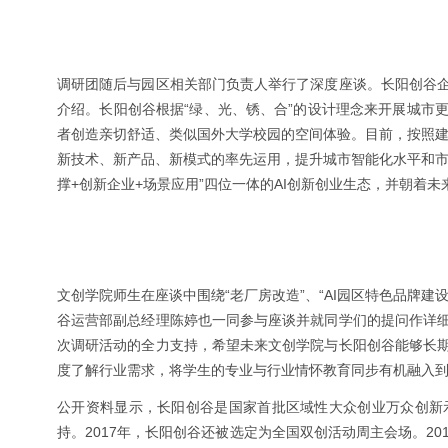
调研团随后与园区相关部门负责人举行了深度座谈。长阳创谷
介绍。长阳创谷根据“绿、光、锈、合”的设计理念来开展城市
者创造亲切舒适、类似国外大学校园的空间体验。目前，按照建设“A
新技术、新产品、新模式的率先运用，提升城市智能化水平和市
撑+创新企业+场景应用”四位一体的AI创新创业生态，并朝着未
文创学院师生在座谈中围绕“老厂房改造”、“AI园区特色品牌
谷运营部副总经理陈婷也一同参与座谈并就同学们的提问作详
次调研活动的全力支持，希望未来文创学院与长阳创谷能够长
度了解行业需求，将学生的专业与行业情怀教育同步有机融入
公开资料显示，长阳创谷是国家首批区域性大众创业万众创新
持。2017年，长阳创谷还被选定为全国双创活动周主会场。2