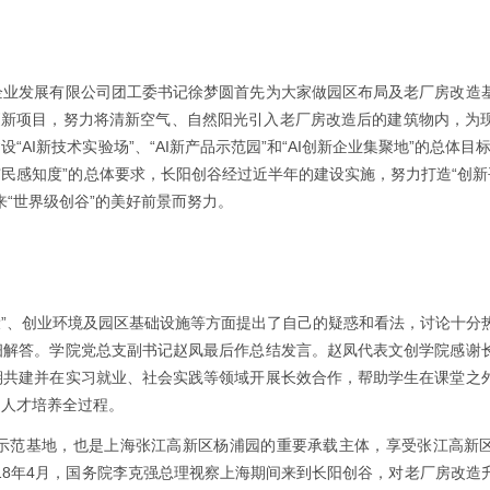
企业发展有限公司团工委书记徐梦圆首先为大家做园区布局及老厂房改造
更新项目，努力将清新空气、自然阳光引入老厂房改造后的建筑物内，为
I新技术实验场”、“AI新产品示范园”和“AI创新企业集聚地”的总体目
民感知度”的总体要求，长阳创谷经过近半年的建设实施，努力打造“创新
来“世界级创谷”的美好前景而努力。
建设”、创业环境及园区基础设施等方面提出了自己的疑惑和看法，讨论十分
细解答。学院党总支副书记赵凤最后作总结发言。赵凤代表文创学院感谢
期共建并在实习就业、社会实践等领域开展长效合作，帮助学生在课堂之
到人才培养全过程。
示范基地，也是上海张江高新区杨浦园的重要承载主体，享受张江高新
018年4月，国务院李克强总理视察上海期间来到长阳创谷，对老厂房改造