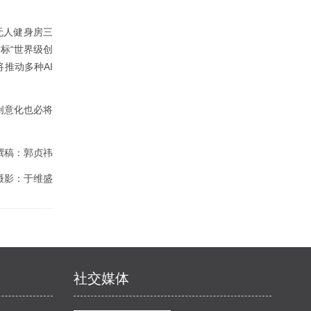
无人健身房三
标“世界级创
将推动多种AI
创意化也必将
撰稿：郭贞祎
摄影：于维盛
社交媒体