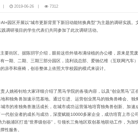
2019-06-26
7312
创谷AI+园区开展以“城市更新背景下新旧动能转换典型”为主题的调研实践。
会实践调研项目的学生代表们共同参加了此次调研活动。
区主要街区。据陈玥宇介绍，眼前这些外墙布满绿植的办公楼，原来是荒
共有一期、二期、三期三部分园区，流利说总部、爱驰亿维（互联网汽车
格的凉亭和座椅，创谷整体上依照大学校园的模式来设计。
负责人姚裕钊给大家详细介绍了黑马学院的各项内容，以及“创业黑马”正
基地和独角兽加速示范基地。通过引进、运营创业黑马的独角兽峰会、独
将城市的准独角兽激活成长，在城市成功运营落地培育独角兽创新、加速
代创业者的成长与成功，深度赋能10000多家企业，成功培育上市公司
助力杨浦区打造“世界级创谷”，引领长三角地区双创基地联动工作，为加
支撑性服务。