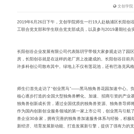
文创学院
2019年6月26日下午，文创学院师生一行19人赴杨浦区长阳
工联合党支部和学生联合党支部成员，以及参与2019暑期社
长阳创谷企业发展有限公司代表陈玥宇带领大家参观走访了园
房，长阳创谷就是在这样的老厂房上改建成的。长阳创谷目前
许多科创公司散布其中。绿地上不仅有莲花池，还有巴洛克风
师生们首先走访了“创业黑马”——黑马独角兽花园加速中心。
核心逐步打造的全国大型独角兽孵化、加速、招商引资的产业
独角兽创新成长营，通过全国优质的独角兽资源、独角兽导师
作为国内创新创业服务领域的第一家上市公司，创业黑马引航了一
兽企业30余家，拥有完善的独角兽加速服务体系与经验，积极
新经济、培育发展新动能、打造发展新引擎，提供了强有力的