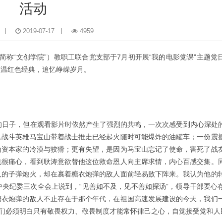
活动
2019-07-17
4959
简称“文创学院”）教职工联合党支部于7月初开展“我的电影党课”主题党
重温红色经典，追忆峥嵘岁月。
的日子，但在观看影片时依然产生了强烈的共鸣，一次次感受到内心深处
是战斗英雄马宝山带着战士推走已经起火随时可能爆炸的油罐车；一份震
为资本家的冷漠与狡猾；更有失望，是因为马宝山忘记了使命，害死了战
也很痛心，看到耿涛意欲替他这位救命恩人向主席求情，内心百感交集。
人的子弹炮火，却在裹着糖衣炮弹的敌人面前轻易败下阵来。我认为他的
央纪委三次全会上说到，“见善如不及，见不善如探汤”，领导干部要心
糖衣炮弹的敌人不止存在于那个年代，在祖国高速发展建设的今天，我们
我们必须明白只有敬畏权力、敬畏制度才能常怀律己之心，自觉接受党和人