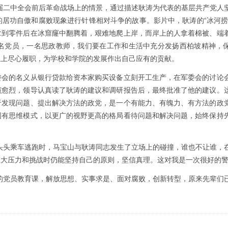
届二中全会前后革命战场上的情景，通过描述耿涛为代表的基层共产党人
居功自傲和腐败现象进行针锋相对斗争的故事。影片中，耿涛的“冰河捞
拿到零件后在冰窟窿中翻腾着，艰难地爬上岸，而岸上的人拿着棉被、端
名党员，一名思政教师，我们要在工作和生活中充分发扬西柏坡精神，
位上尽心履职，为学校和学院的发展作出自己应有的贡献。
委会的名义从银行贷款给资本家购买设备立刻开工生产，在军委会的讨论
演愈烈，领导认真读了耿涛的建议和调研报告后，最终批准了他的建议。
于发现问题、提出解决方法的政党，是一个有能力、有魄力、有方法的政
固有思维模式，以更广的视野更高的格局看待问题和解决问题，始终保持
头头乘车逃跑时，马宝山与耿涛同志发生了立场上的碰撞，谁也不让谁，
大压力和挑战时仍能坚持自己的原则，坚信真理。这对我是一次很好的警
的党员教育课，解放
思想、实事求是、面对腐败，创新转型，原来先辈们