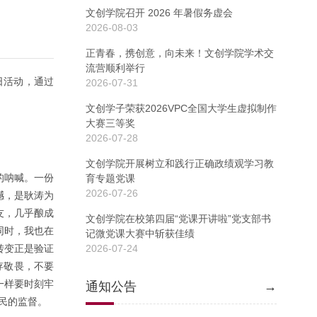
文创学院召开 2026 年暑假务虚会
2026-08-03
正青春，携创意，向未来！文创学院学术交
流营顺利举行
日活动，通过
2026-07-31
文创学子荣获2026VPC全国大学生虚拟制作
大赛三等奖
2026-07-28
文创学院开展树立和践行正确政绩观学习教
的呐喊。一份
育专题党课
2026-07-26
撼，是耿涛为
友，几乎酿成
文创学院在校第四届“党课开讲啦”党支部书
同时，我也在
记微党课大赛中斩获佳绩
转变正是验证
2026-07-24
存敬畏，不要
一样要时刻牢
通知公告
→
民的监督。