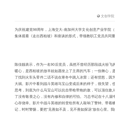
文创学院
为庆祝建党98周年，上海交大-南加州大学文化创意产业学院（
集体观看《走出西柏坡》和座谈的形式，带领教职工党员共同
陈佳靓表示，作为一名90后党员，虽然不曾经历那段战火纷飞
暖心，是西柏坡的放羊娃如愿坐上了主席的汽车；一份揪心，
了找到火车头零件二话不说在寒冬中跳入冰窟；还有愤怒，因
大祸。影片中看到战斗英雄马宝山变成后来的样子，很失望，
思考，到底为什么马宝山可以抗击带枪带炮的敌，可以顶住敌
了没有敬畏之心，没有内修和自律的可怕。习总书记在十八届中
心存侥幸。影片中战斗英雄的转变给所有人敲响了警钟。带着
记，时时警惕，要把“见善如不及，见不善如探汤“放在心里。