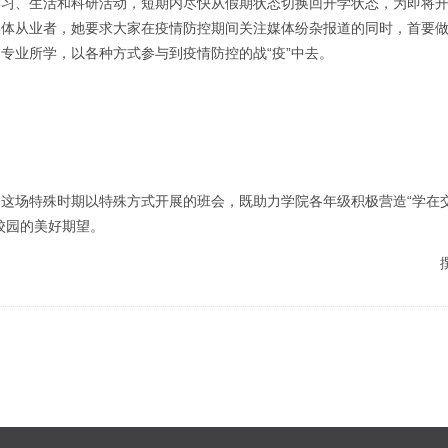
学习、生活和科研活动，短期内尽快从假期状态切换回开学状态，为即将
媒体从业者，她要求大家在疫情防控期间关注媒体纷杂报道的同时，首要
专业所学，以各种方式参与到疫情防控的战“疫”中去。
这场特殊时期以特殊方式开展的班会，既助力学院各年级积极营造“学在交
校园的美好期望。