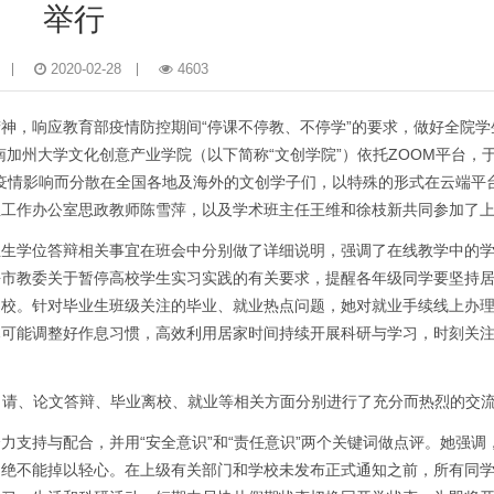
举行
2020-02-28
4603
神，响应教育部疫情防控期间“停课不停教、不停学”的要求，做好全院学
加州大学文化创意产业学院（以下简称“文创学院”）依托ZOOM平台，于
受疫情影响而分散在全国各地及海外的文创学子们，以特殊的形式在云端平
生工作办公室思政教师陈雪萍，以及学术班主任王维和徐枝新共同参加了
业生学位答辩相关事宜在班会中分别做了详细说明，强调了在线教学中的
海市教委关于暂停高校学生实习实践的有关要求，提醒各年级同学要坚持
返校。针对毕业生班级关注的毕业、就业热点问题，她对就业手续线上办
尽可能调整好作息习惯，高效利用居家时间持续开展科研与学习，时刻关
申请、论文答辩、毕业离校、就业等相关方面分别进行了充分而热烈的交
支持与配合，并用“安全意识”和“责任意识”两个关键词做点评。她强调
，绝不能掉以轻心。在上级有关部门和学校未发布正式通知之前，所有同