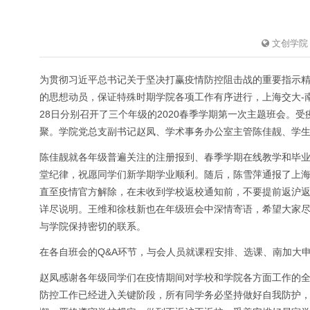
文创学院
为贯彻习近平总书记关于坚决打赢疫情防控阻击战的重要指示精
的思想动员，保证特殊时期学院各项工作有序进行，上海交大-南
28日分别召开了三个年级的2020春季学期第一次主题班会。
聚。学院党总支副书记赵凤、学术事务办公室主管陈佳靓、学
陈佳靓就各年级普遍关注的注册报到、春季学期在线教学和毕
堂纪律，祝愿同学们新学期学业顺利。随后，陈雪萍通报了上
直至疫情官方解除，在未收到学校返校通知前，不要提前返沪
详尽说明。王维和徐枝新也在年级班会中深情寄语，希望大家
与学院保持密切的联系。
在各自班会的Q&A环节，与会人员就课程安排、选课、南加大
赵凤感谢各年级同学们在疫情期间对学校和学院各方面工作的全力
防控工作已经进入关键阶段，所有同学务必坚持做好自我防护