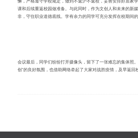
懈，严格遵守学校规定，做到不返沪不返校，妥善安排好居家
课和后续重返校园做准备。与此同时，作为文创人和未来的新
非，守住职业道德底线。学有余力的同学可充分发挥在校期间的
会议最后，同学们纷纷打开摄像头，留下了一张难忘的集体照。
创”的良好氛围，也借助网络牵起了大家对战胜疫情，及早返回