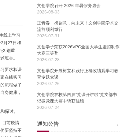
文创学院召开 2026 年暑假务虚会
2026-08-03
正青春，携创意，向未来！文创学院学术交
流营顺利举行
生线上学习
2026-07-31
2月27日和
文创学子荣获2026VPC全国大学生虚拟制作
台久别重
大赛三等奖
上述班会。
2026-07-28
学习要求和课
文创学院开展树立和践行正确政绩观学习教
居家在线实习
育专题党课
2026-07-26
理的流程做了
注自身健康，
文创学院在校第四届“党课开讲啦”党支部书
记微党课大赛中斩获佳绩
2026-07-24
流和探讨。
，目前疫情
通知公告
→
学仍要坚持不