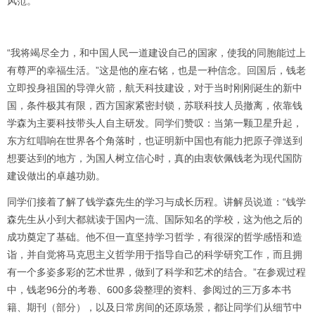
风范。
“我将竭尽全力，和中国人民一道建设自己的国家，使我的同胞能过上
有尊严的幸福生活。”这是他的座右铭，也是一种信念。回国后，钱老
立即投身祖国的导弹火箭，航天科技建设，对于当时刚刚诞生的新中
国，条件极其有限，西方国家紧密封锁，苏联科技人员撤离，依靠钱
学森为主要科技带头人自主研发。同学们赞叹：当第一颗卫星升起，
东方红唱响在世界各个角落时，也证明新中国也有能力把原子弹送到
想要达到的地方，为国人树立信心时，真的由衷钦佩钱老为现代国防
建设做出的卓越功勋。
同学们接着了解了钱学森先生的学习与成长历程。讲解员说道：“钱学
森先生从小到大都就读于国内一流、国际知名的学校，这为他之后的
成功奠定了基础。他不但一直坚持学习哲学，有很深的哲学感悟和造
诣，并自觉将马克思主义哲学用于指导自己的科学研究工作，而且拥
有一个多姿多彩的艺术世界，做到了科学和艺术的结合。”在参观过程
中，钱老96分的考卷、600多袋整理的资料、参阅过的三万多本书
籍、期刊（部分），以及日常房间的还原场景，都让同学们从细节中