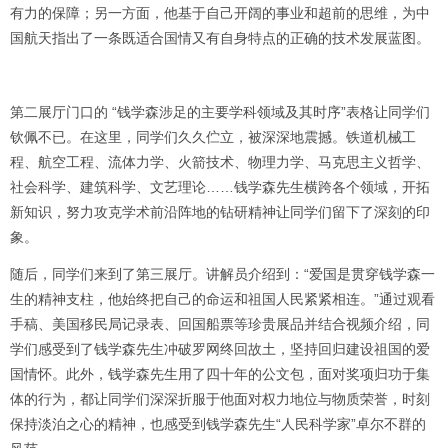
有力的保障；另一方面，他基于自己开阔的事业和超前的思维，为中
国航天指出了一条既适合国情又有自身特点的正确的技术发展蓝图。
第二展厅门口的 “钱学森涉足的主要学科领域及其时序”表格让同学们
钦佩不已。在这里，同学们久久伫立，被深深地震撼。铁道机械工
程、航空工程、流体力学、火箭技术、物理力学、马克思主义哲学、
社会科学、建筑科学、文艺理论……钱学森先生横跨各个领域，开拓
新知识，努力攻克学术前沿阵地的钻研精神让同学们留下了深刻的印
象。
随后，同学们来到了第三展厅。讲解员介绍到：“爱国是贯穿钱学森一
生的精神支柱，他始终把自己的命运和祖国人民紧紧相连。”通过观看
手稿、美国移民局记录表、回国船票等珍贵展品并结合视频介绍，同
学们感受到了钱学森先生冲破罗网终回故土，坚持回归建设祖国的爱
国情怀。此外，钱学森先生用了四十年的公文包，面对奖项归功于集
体的行为，都让同学们深深折服于他面对权力地位与物质荣誉，时刻
保持淡泊之心的精神，也感受到钱学森先生“人民科学家”卓尔不群的