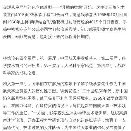
参观从序厅的红色立体造型——“升腾的智慧”开始。这件倒三角艺术
装置由4015页“钱学森手稿”组合而成，寓意钱学森从1955年10月回国
到1966年主持“两弹结合”试验获得成功所历经的4015个日日夜夜。手
稿中密密麻麻的公式令同学们都倍感震撼，初步感受到钱学森先生的
爱国、奉献与智慧，也对接下来的行程满怀期待。
整馆设有四个展厅，第一展厅，中国航天事业奠基人；第二展厅，科
学技术前沿的开拓者；第三展厅，人民科学家风范；第四展厅，战略
科学家的成功之道。
踏入第一展厅，同学们在讲解员的指导下了解了钱学森先生作为中国
航天事业奠基人的历史性贡献。讲解员说：“二十世纪50年代，新中国
陷入新月型包围圈，处于极其不利的国际环境中。1955年钱学森回国
后，在国力薄弱、百废待兴的情况下，肩负起新中国航天事业技术领
导工作的重任。”一方面，钱学森先生举办导弹技术培训班、组织高超
声速讨论班、开办工程力学研究班与自动化进修班等等，培育了一支
品德优良、技术过硬的人才队伍，为中国航天事业的强劲发展提供了