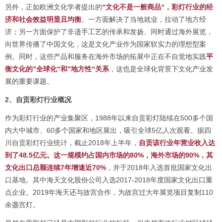
另外，正如欧洲文化学者提出的
“文化不是一般商品“，彩灯行业的经
济和社会效益明显且均衡
。一方面解决了当地就业，拉动了地方经
济；另一方面保护了非遗手工艺的传承和发扬、同时通过海外展览，
向世界传播了中国文化，这是文化产业作为国家软实力的理想型案
例。同时，这些产品和服务在海外市场的拓展中正在不自觉地实践
平
衡文化的”全球化“和”地方性“关系
，这也是全球化背景下文化产业发
展的重要课题。
2、自贡彩灯行业概况
作为彩灯行业的产业集聚区，1988年以来自贡彩灯陆续在500多个国
内大中城市、60多个国家和地区展出，吸引全球5亿人次观看。据四
川自贡彩灯行业统计，截止2018年上半年，
自贡该行业年营业收入达
到了48.5亿元。这一规模约占国内市场的80%，海外市场的90%，其
文化出口总额连续7年增速近70%
，并于2018年入选首批国家文化出
口基地。其中海天文化股份公司入选2017-2018年度国家文化出口重
点企业。2019年海天还与故宫合作，为故宫过大年展览项目复制110
余盏宫灯。