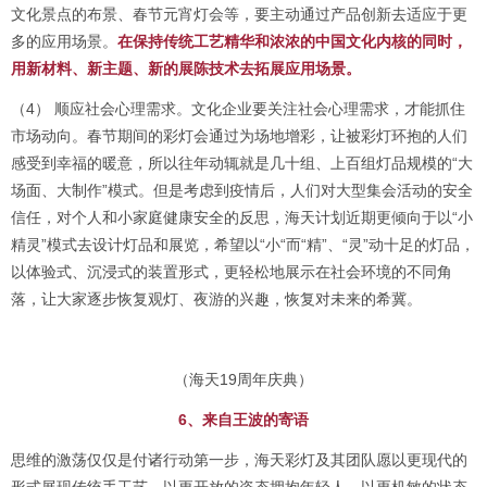
文化景点的布景、春节元宵灯会等，要主动通过产品创新去适应于更
多的应用场景。
在保持传统工艺精华和浓浓的中国文化内核的同时，
用新材料、新主题、新的展陈技术去拓展应用场景。
（4） 顺应社会心理需求。文化企业要关注社会心理需求，才能抓住
市场动向。春节期间的彩灯会通过为场地增彩，让被彩灯环抱的人们
感受到幸福的暖意，所以往年动辄就是几十组、上百组灯品规模的“大
场面、大制作”模式。但是考虑到疫情后，人们对大型集会活动的安全
信任，对个人和小家庭健康安全的反思，海天计划近期更倾向于以“小
精灵”模式去设计灯品和展览，希望以“小“而“精”、“灵”动十足的灯品，
以体验式、沉浸式的装置形式，更轻松地展示在社会环境的不同角
落，让大家逐步恢复观灯、夜游的兴趣，恢复对未来的希冀。
（海天19周年庆典）
6、来自王波的寄语
思维的激荡仅仅是付诸行动第一步，海天彩灯及其团队愿以更现代的