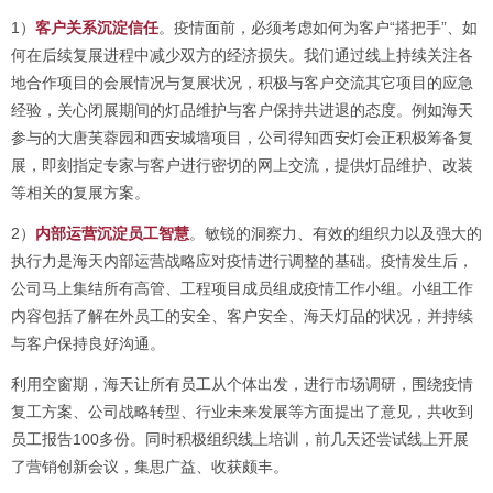
1）
客户关系沉淀信任
。疫情面前，必须考虑如何为客户“搭把手”、如
何在后续复展进程中减少双方的经济损失。我们通过线上持续关注各
地合作项目的会展情况与复展状况，积极与客户交流其它项目的应急
经验，关心闭展期间的灯品维护与客户保持共进退的态度。例如海天
参与的大唐芙蓉园和西安城墙项目，公司得知西安灯会正积极筹备复
展，即刻指定专家与客户进行密切的网上交流，提供灯品维护、改装
等相关的复展方案。
2）
内部运营沉淀员工智慧
。敏锐的洞察力、有效的组织力以及强大的
执行力是海天内部运营战略应对疫情进行调整的基础。疫情发生后，
公司马上集结所有高管、工程项目成员组成疫情工作小组。小组工作
内容包括了解在外员工的安全、客户安全、海天灯品的状况，并持续
与客户保持良好沟通。
利用空窗期，海天让所有员工从个体出发，进行市场调研，围绕疫情
复工方案、公司战略转型、行业未来发展等方面提出了意见，共收到
员工报告100多份。同时积极组织线上培训，前几天还尝试线上开展
了营销创新会议，集思广益、收获颇丰。