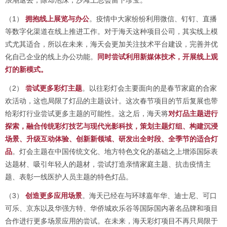
浪潮退去，除却泡沫，沙滩上总会留下珍宝。
（1）
拥抱线上展览与办公
。疫情中大家纷纷利用微信、钉钉、直播
等数字化渠道在线上推进工作。对于海天这种项目公司，其实线上模
式尤其适合，所以在未来，海天会更加关注技术平台建设，完善并优
化自己企业的线上办公功能。
同时尝试利用新媒体技术，开展线上观
灯的新模式。
（2）
尝试更多彩灯主题
。以往彩灯会主要面向的是春节家庭的合家
欢活动，这也局限了灯品的主题设计。这次春节项目的节后复展也带
给彩灯行业尝试更多主题的可能性。这之后，海天将
对灯品主题进行
探索，融合传统彩灯技艺与现代光影科技，策划主题灯组、构建沉浸
场景、升级互动体验、创新新领域、研发出全时段、全季节的适合灯
品
。灯会主题在中国传统文化、地方特色文化的基础之上增添国际表
达题材、吸引年轻人的题材，尝试打造亲情家庭主题、抗击疫情主
题、表彰一线医护人员主题的特色灯品。
（3）
创造更多应用场景
。海天已经在与环球嘉年华、迪士尼、可口
可乐、京东以及华强方特、华侨城欢乐谷等国际国内著名品牌和项目
合作进行更多场景应用的尝试。在未来，海天彩灯项目不再只局限于