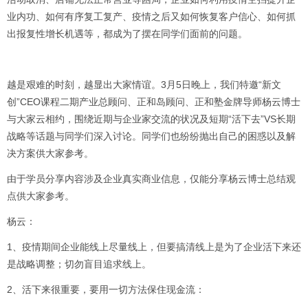
业内功、如何有序复工复产、疫情之后又如何恢复客户信心、如何抓
出报复性增长机遇等，都成为了摆在同学们面前的问题。
越是艰难的时刻，越显出大家情谊。3月5日晚上，我们特邀“新文
创”CEO课程二期产业总顾问、正和岛顾问、正和塾金牌导师杨云博士
与大家云相约，围绕近期与企业家交流的状况及短期“活下去”VS长期
战略等话题与同学们深入讨论。同学们也纷纷抛出自己的困惑以及解
决方案供大家参考。
由于学员分享内容涉及企业真实商业信息，仅能分享杨云博士总结观
点供大家参考。
杨云：
1、疫情期间企业能线上尽量线上，但要搞清线上是为了企业活下来还
是战略调整；切勿盲目追求线上。
2、活下来很重要，要用一切方法保住现金流：