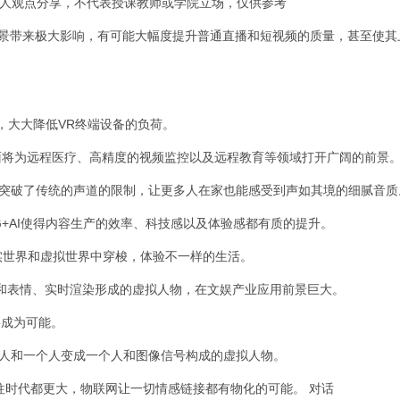
个人观点分享，不代表授课教师或学院立场，仅供参考
场景带来极大影响，有可能大幅度提升普通直播和短视频的质量，甚至使其
障，大大降低VR终端设备的负荷。
的画面将为远程医疗、高精度的视频监控以及远程教育等领域打开广阔的前景
音频体验，突破了传统的声道的限制，让更多人在家也能感受到声如其境的细腻音质
5G+AI使得内容生产的效率、科技感以及体验感都有质的提升。
真实世界和虚拟世界中穿梭，体验不一样的生活。
有的动作和表情、实时渲染形成的虚拟人物，在文娱产业应用前景巨大。
将成为可能。
从一个人和一个人变成一个人和图像信号构成的虚拟人物。
往时代都更大，物联网让一切情感链接都有物化的可能。 对话