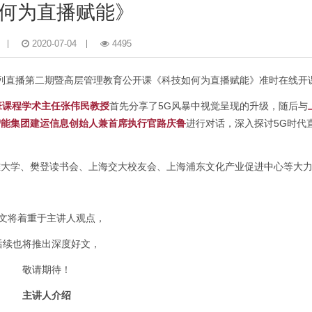
何为直播赋能》
2020-07-04
4495
技与文创系列直播第二期暨高层管理教育公开课《科技如何为直播赋能》准时在线开
班课程学术主任张伟民教授
首先分享了5G风暴中视觉呈现的升级，随后与
智能集团建运信息创始人兼首席执行官路庆鲁
进行对话，深入探讨5G时代
雅大学、樊登读书会、上海交大校友会、上海浦东文化产业促进中心等大
文将着重于主讲人观点，
后续也将推出深度好文，
敬请期待！
主讲人介绍