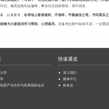
色印记。铤而走险剑走偏锋，事后往往担惊受怕，得不偿失。
准备，认真备考，
在考场上敬畏规则，不侥幸，手握诚信之笔，书写真实之
，能够为大家提供学习帮助、心理疏导。
在备考过程中如有不适，一定要
接
快速通道
大学
加入我们
学
媒体中心
创意产业合作与发展国际会议
校友会