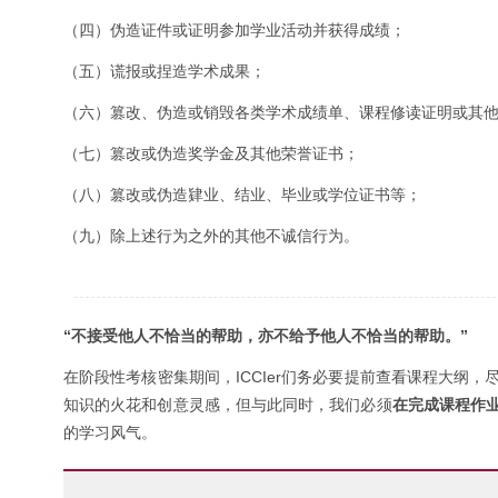
（四）伪造证件或证明参加学业活动并获得成绩；
（五）谎报或捏造学术成果；
（六）篡改、伪造或销毁各类学术成绩单、课程修读证明或其
（七）篡改或伪造奖学金及其他荣誉证书；
（八）篡改或伪造肄业、结业、毕业或学位证书等；
（九）除上述行为之外的其他不诚信行为。
“不接受他人不恰当的帮助，亦不给予他人不恰当的帮助。”
在阶段性考核密集期间，ICCIer们务必要提前查看课程大纲
知识的火花和创意灵感，但与此同时，我们必须
在完成课程作
的学习风气。