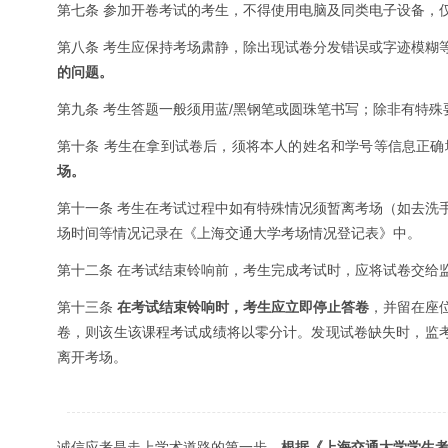
第七条 参加开卷考试的考生，不得使用电脑及同类电子设备，
第八条 考生应保持考场肃静，除出现试卷分发错误或字迹模糊
的问题。
第九条 考生答题一般须用蓝/黑钢笔或圆珠笔书写；除非有特
第十条 考生在拿到试卷后，须将本人的姓名和学号等信息正
场。
第十一条 考生在考试过程中如有特殊情况须暂离考场（如去洗
场时间等情况记录在《上海交通大学考场情况登记表》中。
第十二条 在考试结束铃响前，考生完成考试时，应将试卷交给
第十三条
在考试结束铃响时，考生应立即停止答卷
，并留在座
卷，则该生该课程考试成绩将以零分计。发现试卷缺失时，监考
离开考场。
诚信应考是走上学术道路的第一步。
根据《上海交通大学学生考