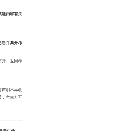
试题内容有关
交卷并离开考
离开、返回考
可声明不再收
后，考生方可
送学生处、