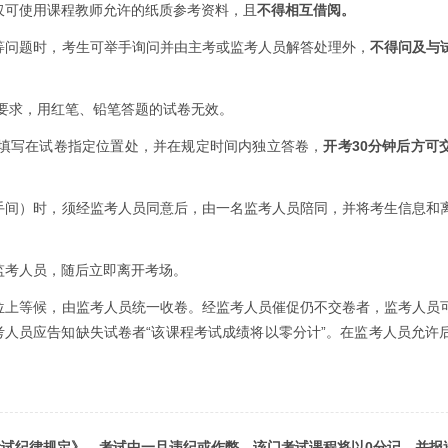
仅可使用课程教师允许的纸质参考资料，且
不得相互借阅。
等问题时，考生可举手询问并由主考或监考人员解答处理外，
不得问及与
殊要求，用红笔、铅笔答题的试卷无效。
确填写在试卷指定位置处，并在规定时间内独立答卷，
开考30分钟后方可
手间）时，须经监考人员同意后，由一名监考人员陪同，并将考生信息和
监考人员，随后立即离开考场。
位上等候，由监考人员统一收卷。经监考人员催促仍不交卷者，监考人员
人员应告知缺失试卷者“该课程考试成绩将以零分计”。在监考人员允许
试纪律规定》，考试中一旦违纪或作弊，该门考试课程将以0分记，并报