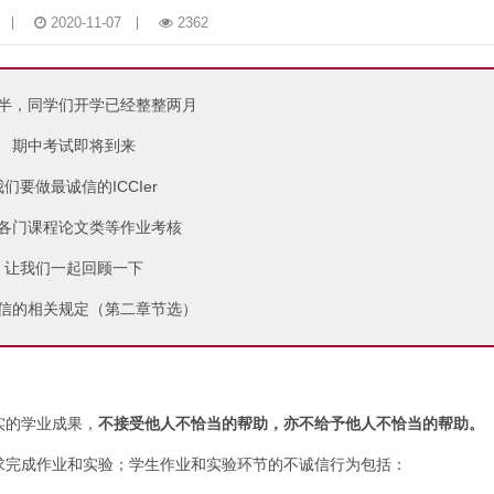
2020-11-07
2362
半，同学们开学已经整整两月
期中考试即将到来
我们要做最诚信的ICCIer
各门课程论文类等作业考核
让我们一起回顾一下
信的相关规定（第二章节选）
实的学业成果，
不接受他人不恰当的帮助，亦不给予他人不恰当的帮助。
求完成作业和实验；学生作业和实验环节的不诚信行为包括：