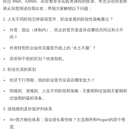
担过 MBA、EMBA、高管教育等实践类课程的授课。本次活动郭老师
将从深度阅读自我出发，带领大家解锁以下问题：
1. 人生不同阶段怎样获得晋升、职业发展的阶段性策略重点 ?
外资、国企（体制内）、民企的晋升渠道存在哪些共同点和大不
同？
外资转型民企如何克服晋升路上的 “水土不服” ？
高管和干部的区别？转身契机。
2. 职业生涯的策划
经济下行周期，我的职业晋升应该在哪里发力？
明规则、潜规则、人生不同阶段和策略 - 天窗期和绽放期天窗期和
绽放期的蕴积准备。
3. 游戏规则及价值评判体系
AI+西方物化体系：顶尖猎头看些啥？主流测评和Hogan的四个维
度。