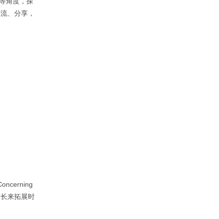
现等角度，探
交流、分享，
ncerning
展时长来拓展时