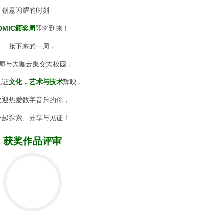
创意闪耀的时刻——
IDMIC颁奖周
即将到来！
接下来的一周，
师与大咖云集交大校园，
见证
文化，艺术与技术
辉映，
欢迎热爱数字音乐的你，
一起探索、分享与见证！
获奖作品评审