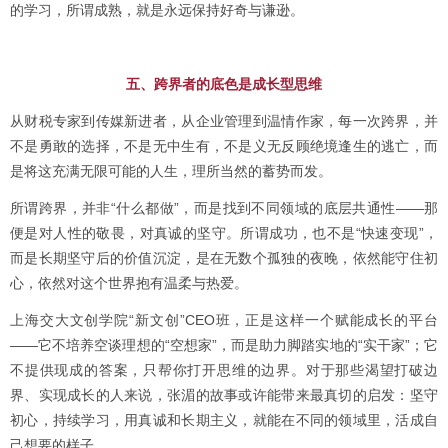
的学习，所谓成熟，就是永远保持好奇与谦逊。
五、跨界者的底色是成长型思维
从财税专家到传媒新进者，从企业管理到温情作家，每一次跨界，并
不是勇敢的选择，不是无中生有，不是义无反顾绝境逢生的逃亡，而
是将这充满无限可能的人生，理所当然的蓄势而发。
所谓跨界，并非“什么都做”，而是找到不同领域的底层共通性——那
便是对人性的敬畏，对真诚的坚守。所谓成功，也不是“快速变现”，
而是长期坚守后的价值沉淀，是在无数个孤独的夜晚，依然能守住初
心，依然对这个世界抱有温柔与热爱。
上海交大文创学院“新文创”CEO班，正是这样一个赋能成长的平台
——它不培养空谈理想的“空想家”，而是助力脚踏实地的“实干家”；它
不提供现成的答案，只帮你打开思维的边界。对于那些渴望打破边
界、实现成长的人来说，张湄的故事或许能带来最真切的启发：坚守
初心，持续学习，用真诚和长期主义，就能在不同的领域里，活成自
己想要的样子。