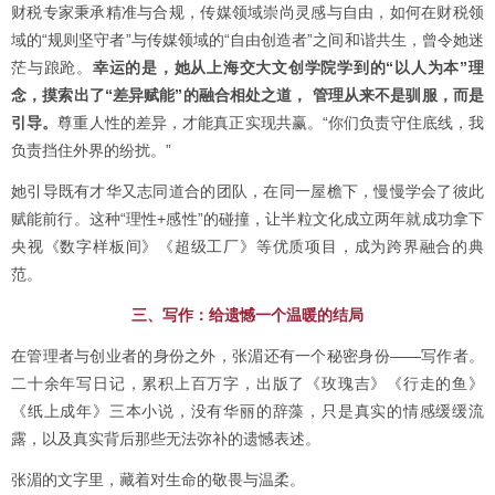
财税专家秉承精准与合规，传媒领域崇尚灵感与自由，如何在财税领
域的“规则坚守者”与传媒领域的“自由创造者”之间和谐共生，曾令她迷
茫与踉跄。
幸运的是，她从上海交大文创学院学到的“以人为本”理
念，摸索出了“差异赋能”的融合相处之道， 管理从来不是驯服，而是
引导。
尊重人性的差异，才能真正实现共赢。“你们负责守住底线，我
负责挡住外界的纷扰。”
她引导既有才华又志同道合的团队，在同一屋檐下，慢慢学会了彼此
赋能前行。这种“理性+感性”的碰撞，让半粒文化成立两年就成功拿下
央视《数字样板间》《超级工厂》等优质项目，成为跨界融合的典
范。
三、写作：给遗憾一个温暖的结局
在管理者与创业者的身份之外，张湄还有一个秘密身份——写作者。
二十余年写日记，累积上百万字，出版了《玫瑰吉》《行走的鱼》
《纸上成年》三本小说，没有华丽的辞藻，只是真实的情感缓缓流
露，以及真实背后那些无法弥补的遗憾表述。
张湄的文字里，藏着对生命的敬畏与温柔。