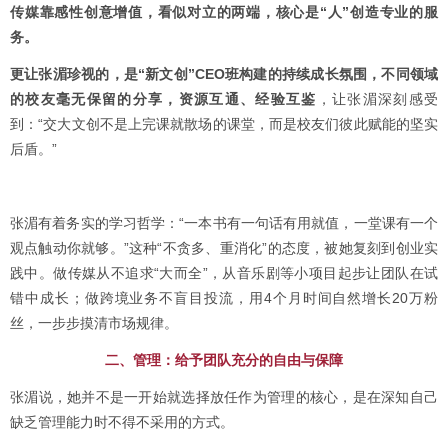
传媒靠感性创意增值，看似对立的两端，核心是“人”创造专业的服
务。
更让张湄珍视的，是“新文创”CEO班构建的持续成长氛围，不同领域
的校友毫无保留的分享，资源互通、经验互鉴
，让张湄深刻感受
到：“交大文创不是上完课就散场的课堂，而是校友们彼此赋能的坚实
后盾。”
张湄有着务实的学习哲学：“一本书有一句话有用就值，一堂课有一个
观点触动你就够。”这种“不贪多、重消化”的态度，被她复刻到创业实
践中。做传媒从不追求“大而全”，从音乐剧等小项目起步让团队在试
错中成长；做跨境业务不盲目投流，用4个月时间自然增长20万粉
丝，一步步摸清市场规律。
二、管理：给予团队充分的自由与保障
张湄说，她并不是一开始就选择放任作为管理的核心，是在深知自己
缺乏管理能力时不得不采用的方式。