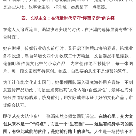
是这些人物、故事像尘埃一样消散，她想留下一点痕迹。
四、长期主义：在流量时代坚守“慢而坚定”的选择
在这人人追逐流量、渴望快速变现的时代，在张湄的选择显得有些“不
合时宜”。
她在财税、传媒行业稳步前行时，又开启了跨境出海的赛道。跨境业
务不投流，靠自然增长四个月收获二十万粉丝；文创选品不追爆款，
偏偏盯着传统文化中的小众产品；内容创作绝不抄捷径，每一张图
片、每一段文案都坚持原创。她说，自己要的从来不是短暂的繁华。
为了让传统文化走出国门，她带领团队深入研究海外用户喜好，不刻
意宣传产品功效，而是重点突出其“文化内涵+自然属性”，最终在海外
细分赛道站稳脚跟，跻身前列，用实际成果印证了好的文化产品，市
场终会认可。
即便从交大结业多年，张湄依然会频繁回到课堂。
在她心里，交大文
创从来不是一个“终点”，而是一个“生态圈”—— 这里有终身学习的氛
围，有彼此赋能的伙伴，是她前行路上的底气。
人生是一场持续不断