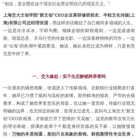
“创业，是企图在这个现实社会里证明自己的现实主义。”
上海交大文创学院“新文创”CEO企业家研修班校友、半粒文化传媒(上
海)有限公司总经理张湄
，用这样的话概括了自己横跨多领域的人生。
一边是冷冷冰冰、字斟句酌、锱铢必较的财税规则，一边是虚虚闹
闹、喧嚣恣意、天马行空的传媒光影。一边深夜静悄悄的写作，一边
在“出海”的热潮中紧跟赛道。她说，她从未想过成为榜样，只是有意
无意中跨了界。
一、交大缘起：实干生态解锁跨界密码
一次朋友的偶然相聚，张湄进入了传媒领域。在财税行业摸爬滚打多
年，她早已习惯了规则与流程的束缚。那些精准的报表、严苛的合规
要求，构成了她世界里坚实的骨架，也让她一度觉得，传媒行业既无
明确的边界，也无恒定的标准，觉得太过虚无，直到与上海交大“新文
创”CEO班相遇，才彻底打开了思维的“天花板”。这里的教学没有冗长
的理论堆砌，授课的老师个个都是身经百炼的实干家，让她慢慢领
悟：
万物的本质相通，差别只在表象的装饰。财税靠理性专业安身，