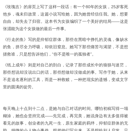
《玫瑰吉》的扉页上写了这样一段话：有一个80年的女孩，25岁客死
他乡，魂未归故里，这篇小说写给她，因为她曾经信任我。她，想要
自由，却失去了归宿。这本书为女孩编织了一个美好的结局——这是
张湄能为这个女孩做的最后一件事。
《行走的鱼》写的是抑郁症群体，那些在黑暗中挣扎的灵魂，像缺水
的鱼，拼尽全力呼吸，却依旧窒息。她写下那些痛苦与渴望，不是想
拯救谁，只是想告诉他们，“你不是唯一的孤独者”。
《纸上成年》则是对自己的剖白，记录了那些成长中的狼狈与迷茫，
那些想说却没说出口的话，那些想做却没做成的事。写作于她，从来
不是追名逐利的工具，而是一种救赎，一种把现实的遗憾，变成文字
里的圆满的徒劳。
每天晚上十点到十二点，是她与自己对话的时间。哪怕初稿写得一塌
糊涂，她也会坚持完成——先完成，再完美，她说身边有太多值得被
看见的故事，创业者的九死一生，原生家庭的羁绊，抑郁症群体的无
助，细微的小人物小事件，想把他们写出来，不是想给别人启发，只