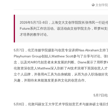
文创学院
2026年5月7日-8日，上海交大文创学院院长张伟民一行赴伦敦
Future系列工作坊活动。该活动由文创学院主办，即梦A
才培养的教学讨论。
5月7日，伦艺传媒学院摄影与创意专业讲师Nas Abraham主持
Playhuman Group创始人Matthew Scott参与了
念，以及对AI时代创意者未来发展的判断。Diane展示了用即
伦敦资深创意人Matthew深入剖析了AI技术浪潮下英国创意人
立个人品牌，并善用AI工具为自身赋能，从而为步入职场做好
兴趣，并期待未来能激发更多跨文化的创意合作。
5月7日
5月8日，伦敦玛丽女王大学艺术学院创意艺术与媒体硕士项目负责人Kik