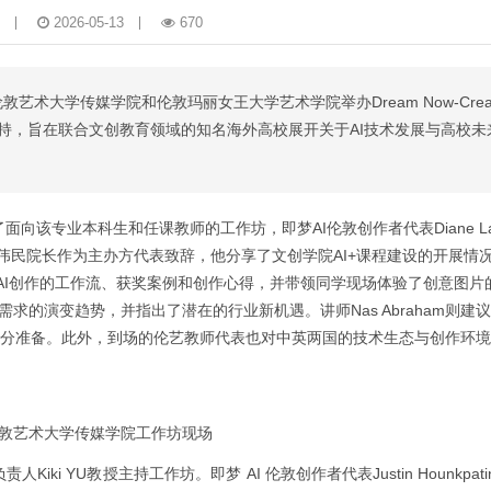
2026-05-13
670
艺术大学传媒学院和伦敦玛丽女王大学艺术学院举办Dream Now-Create
I支持，旨在联合文创教育领域的知名海外高校展开关于AI技术发展与高校
了面向该专业本科生和任课教师的工作坊，即梦AI伦敦创作者代表Diane Lai
分享与讨论。张伟民院长作为主办方代表致辞，他分享了文创学院AI+课程建设的开展
梦AI创作的工作流、获奖案例和创作心得，并带领同学现场体验了创意图片的
才需求的演变趋势，并指出了潜在的行业新机遇。讲师Nas Abraham则建
充分准备。此外，到场的伦艺教师代表也对中英两国的技术生态与创作环
伦敦艺术大学传媒学院工作坊现场
i YU教授主持工作坊。即梦 AI 伦敦创作者代表Justin Hounkpat