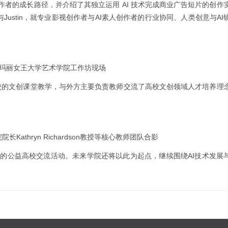
创作者的成长路径，并介绍了其独立运用 AI 技术完成商业广告短片的创作
与Justin，就专业影视创作者与AI素人创作者的行业协同、人类创意与A
敦玛丽女王大学艺术学院工作坊现场
校的文创课堂教学，与外方主要负责教师交流了高校文创领域人才培养理
athryn Richardson教授等核心教师团队合影
梦AI支持下展开的公益高校交流活动。未来学院还将以此为起点，继续围绕AI技术发