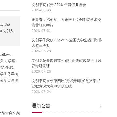
文创学院召开 2026 年暑假务虚会
2026-08-03
正青春，携创意，向未来！文创学院学术交
 the
流营顺利举行
2026-07-31
未来文创人
文创学子荣获2026VPC全国大学生虚拟制作
大赛三等奖
2026-07-28
dlaw、
文创学院开展树立和践行正确政绩观学习教
情况和办学理
育专题党课
AI生成。
2026-07-26
议学生尽早确
境表现出浓厚
文创学院在校第四届“党课开讲啦”党支部书
记微党课大赛中斩获佳绩
2026-07-24
通知公告
→
in结合自身实