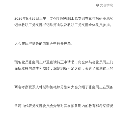
文创学院
2026年5月26日上午，文创学院教职工党支部在紫竹教研基地
记兼教职工党支部书记常河山以及教职工党支部全体党员参加
大会在庄严嘹亮的国歌声中拉开序幕。
预备党员张鑫同志郑重宣读转正申请书，向全体与会党员同志
面所取得的进步和成绩，深刻剖析不足之处，表达了按期转正
两名考察联系人韩挺和施艳婷分别向大会介绍了张鑫同志在预
常河山代表党支部委员会介绍对其在预备期内的教育和考察情