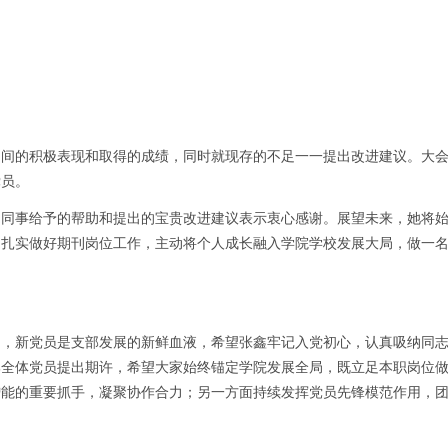
期间的积极表现和取得的成绩，同时就现存的不足一一提出改进建议。大
党员。
、同事给予的帮助和提出的宝贵改进建议表示衷心感谢。展望未来，她将
、扎实做好期刊岗位工作，主动将个人成长融入学院学校发展大局，做一
出，新党员是支部发展的新鲜血液，希望张鑫牢记入党初心，认真吸纳同
部全体党员提出期许，希望大家始终锚定学院发展全局，既立足本职岗位
增能的重要抓手，凝聚协作合力；另一方面持续发挥党员先锋模范作用，