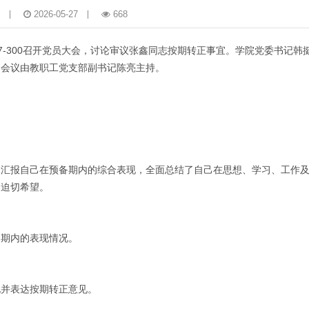
2026-05-27
668
A7-300召开党员大会，讨论审议张鑫同志按期转正事宜。学院党委书记韩
。会议由教职工党支部副书记陈亮主持。
们汇报自己在预备期内的综合表现，全面总结了自己在思想、学习、工作
的迫切希望。
备期内的表现情况。
况并表达按期转正意见。