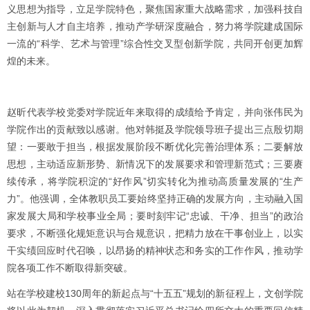
义思想为指导，立足学院特色，聚焦国家重大战略需求，加强科技自
主创新与人才自主培养，推动产学研深度融合，努力将学院建成国际
一流的“科学、艺术与管理”综合性交叉型创新学院，共同开创更加辉
煌的未来。
赵昕代表学校党委对学院近年来取得的成绩给予肯定，并向张伟民为
学院作出的贡献致以感谢。他对韩挺及学院领导班子提出三点殷切期
望：一要敢于担当，根据发展阶段不断优化完善治理体系；二要解放
思想，主动适应新形势、新情况下的发展要求和管理新范式；三要赓
续传承，将学院积淀的“好作风”切实转化为推动高质量发展的“生产
力”。他强调，全体教职员工要始终坚持正确的发展方向，主动融入国
家发展大局和学校事业全局；要时刻牢记“忠诚、干净、担当”的政治
要求，不断强化规矩意识与合规意识，把精力放在干事创业上，以实
干实绩回应时代召唤，以昂扬的精神状态和务实的工作作风，推动学
院各项工作不断取得新突破。
站在学校建校130周年的新起点与“十五五”规划的新征程上，文创学院