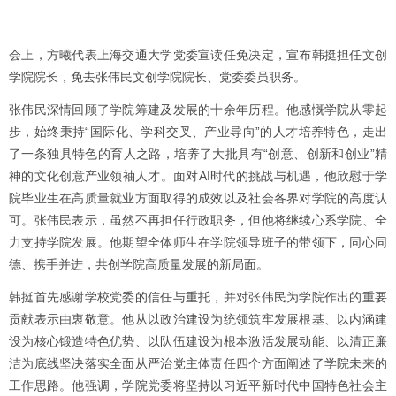
会上，方曦代表上海交通大学党委宣读任免决定，宣布韩挺担任文创
学院院长，免去张伟民文创学院院长、党委委员职务。
张伟民深情回顾了学院筹建及发展的十余年历程。他感慨学院从零起
步，始终秉持“国际化、学科交叉、产业导向”的人才培养特色，走出
了一条独具特色的育人之路，培养了大批具有“创意、创新和创业”精
神的文化创意产业领袖人才。面对AI时代的挑战与机遇，他欣慰于学
院毕业生在高质量就业方面取得的成效以及社会各界对学院的高度认
可。张伟民表示，虽然不再担任行政职务，但他将继续心系学院、全
力支持学院发展。他期望全体师生在学院领导班子的带领下，同心同
德、携手并进，共创学院高质量发展的新局面。
韩挺首先感谢学校党委的信任与重托，并对张伟民为学院作出的重要
贡献表示由衷敬意。他从以政治建设为统领筑牢发展根基、以内涵建
设为核心锻造特色优势、以队伍建设为根本激活发展动能、以清正廉
洁为底线坚决落实全面从严治党主体责任四个方面阐述了学院未来的
工作思路。他强调，学院党委将坚持以习近平新时代中国特色社会主