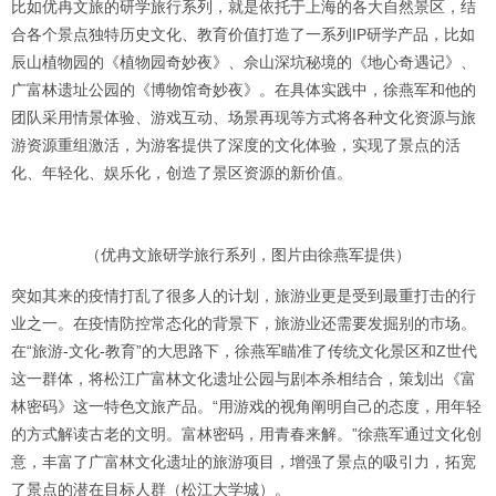
比如优冉文旅的研学旅行系列，就是依托于上海的各大自然景区，结
合各个景点独特历史文化、教育价值打造了一系列IP研学产品，比如
辰山植物园的《植物园奇妙夜》、佘山深坑秘境的《地心奇遇记》、
广富林遗址公园的《博物馆奇妙夜》。在具体实践中，徐燕军和他的
团队采用情景体验、游戏互动、场景再现等方式将各种文化资源与旅
游资源重组激活，为游客提供了深度的文化体验，实现了景点的活
化、年轻化、娱乐化，创造了景区资源的新价值。
（优冉文旅研学旅行系列，图片由徐燕军提供）
突如其来的疫情打乱了很多人的计划，旅游业更是受到最重打击的行
业之一。在疫情防控常态化的背景下，旅游业还需要发掘别的市场。
在“旅游-文化-教育”的大思路下，徐燕军瞄准了传统文化景区和Z世代
这一群体，将松江广富林文化遗址公园与剧本杀相结合，策划出《富
林密码》这一特色文旅产品。“用游戏的视角阐明自己的态度，用年轻
的方式解读古老的文明。富林密码，用青春来解。”徐燕军通过文化创
意，丰富了广富林文化遗址的旅游项目，增强了景点的吸引力，拓宽
了景点的潜在目标人群（松江大学城）。