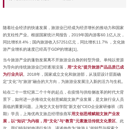
随着社会经济的快速发展，旅游业已经成为经济增长的推动力和国家
的支柱性产业。根据国家统计局报告，2019年国内游客60.1亿人次，
同比增长8.4%；国内旅游收入57251亿元，同比增长11.7% ，文化旅
游产业增长的速度已经高于GDP的增速[1]。
当今旅游产业的蓬勃发展离不开旅游业自身的转型升级。单纯以资源
为导向的传统旅游业已经逐渐没落，
用“文化”提升旅游产品品质已成
为行业共识
。2018年，国家成立文化和旅游部，从顶层设计层面确
定“文化”与“旅游”融合的大方向，为旅游业发展注入新的活力与生机。
站在二十一世纪第二个十年的起点，在疫情与供给侧改革的时代大背
景下，如何进一步推动文化创意赋能文旅产业发展，是文旅行业人员
面临的重要问题。上海交大文创学院“新文创”CEO企业家研修班（四
期）学员，上海优冉文旅总经理徐燕军
用文创思维赋能文旅产业发
展，以“知识”为内核，用“文化”与“教育”元素激活传统文化景区
。此
次，我们特别对他进行专访，讲述他作为“旅游人”的转型与探索之