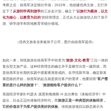
考察之后，徐燕军决定细分市场；2015年，他创建优冉文旅，主打并
定下了
从游到学再到游学
的三步走计划，确立了“
以旅行为载体，以文
化为核心，以教育为目的
”的经营理念，正式从大众旅游切入到了亲子
游、研学游学和营地教育等细分领域。
（优冉文旅各业务板块子公司，图片由徐燕军提供）
如此一来，传统旅游在徐燕军手中转变为“
旅游-文化-教育
”三位一体的
复合型文旅产业。这种经营理念的确立并不是横空出世一蹴而就，而
是徐燕军在长期的实践中摸索逐渐形成的。在寻找新市场，确定新发
展思路的开始，徐燕军的起点就是抓住客户的需求，他要回答“
客户需
要的是什么样的旅游
？
”、“
旅游能给客户提供什么
？
”
美国经济学家B·约瑟夫·派恩和詹姆斯·H·吉尔摩在《体验经济学》中
提出，社会正迈向体验经济时代，而
旅游正是一种典型的体验经济，
它的价值在于为客户提供美好的体验
。传统旅游项目以静态展示为