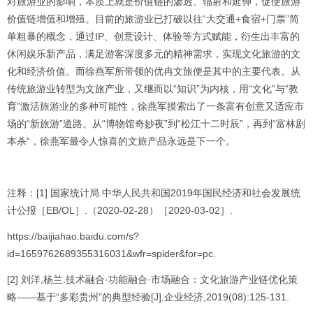
对旅游业的影响，本质上就是价值链的渗透、辐射和延伸，促使旅游
价值链增值和增殖。目前的旅游业已打破以往“大交通+食宿+门票”简
单粗暴的概念，通过IP、创意设计、体验等方式赋能，衍生出丰富的
休闲娱乐新产品，满足游客深度多元的精神需求，实现文化旅游的文
化和经济价值。而徐燕军所带领的优冉文旅便是其中的主要代表。从
传统旅游业转型为文旅产业，又继而以“知识”为内核，用“文化”与“教
育”激活旅游业的多种可能性，徐燕军摸索出了一条富有创意又适应市
场的“新旅游”道路。从“博物馆奇妙夜”到“松江十二时辰”，再到“富林剧
本杀”，徐燕军最令人惊喜的文旅产品永远是下一个。
注释：[1] 国家统计局.中华人民共和国2019年国民经济和社会发展统
计公报［EB/OL］.（2020-02-28）［2020-03-02］.
https://baijiahao.baidu.com/s?
id=1659762689355316031&wfr=spider&for=pc.
[2] 刘洋,杨兰.技术融合·功能融合·市场融合：文化旅游产业链优化策
略——基于“多彩贵州”的典型经验[J].企业经济,2019(08):125-131.