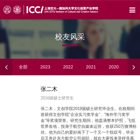
校友风采
全部
2023
2022
2021
2020
201
张二木
2016级硕士研究生
张二木，文创学院2019届硕士研究毕业生。在校期间
曾获得文创学院“企业实习奖学金”、“海外学习奖学
金”等奖项荣誉。研究生期间，他盖满整本护照，飞抵
世界各地，投身于航空自媒体运营，收获250万微博粉
丝。他为自己的爱好画下了一个又一个惊叹号，毕业
后又奔赴东方航空公司就职，就在大家投来异样羡慕